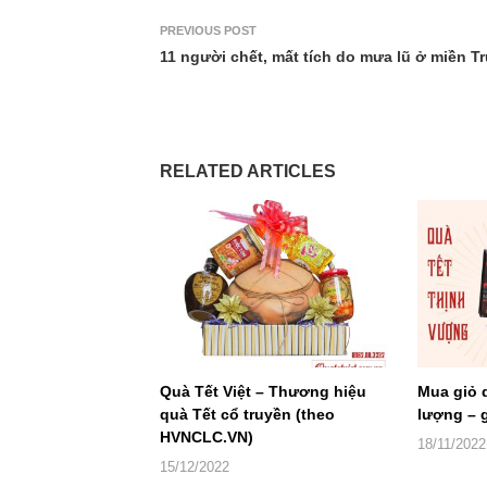
PREVIOUS POST
11 người chết, mất tích do mưa lũ ở miền T
RELATED ARTICLES
Quà Tết Việt – Thương hiệu
Mua giỏ 
quà Tết cổ truyền (theo
lượng – g
HVNCLC.VN)
18/11/2022
15/12/2022