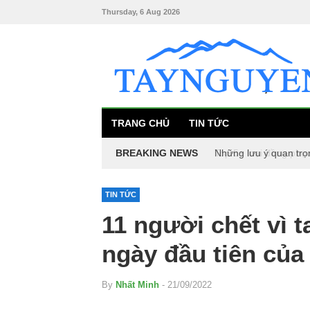
Thursday, 6 Aug 2026
TRANG CHỦ
TIN TỨC
BREAKING NEWS
Những lưu ý quan trọ
Top 5+ loại đồng phụ
TIN TỨC
11 người chết vì t
ngày đầu tiên củ
By
Nhất Minh
- 21/09/2022