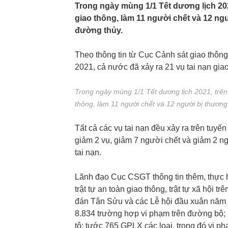
Trong ngày mùng 1/1 Tết dương lịch 2021
giao thông, làm 11 người chết và 12 ng
đường thủy.
Theo thông tin từ Cục Cảnh sát giao thôn
2021, cả nước đã xảy ra 21 vụ tai nạn gia
Trong ngày mùng 1/1 Tết dương lịch 2021, trên 
thông, làm 11 người chết và 12 người bị thương
Tất cả các vụ tai nạn đều xảy ra trên tuy
giảm 2 vụ, giảm 7 người chết và giảm 2 n
tai nạn.
Lãnh đạo Cục CSGT thông tin thêm, thực
trật tự an toàn giao thông, trật tự xã hội 
đán Tân Sửu và các Lễ hội đầu xuân năm 
8.834 trường hợp vi phạm trên đường bộ; ph
tô; tước 765 GPLX các loại, trong đó vi p