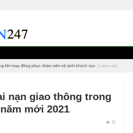
ng khi may đồng phục nhân viên vệ sinh khách sạn
c nhà hàng khách sạn đẹp chuyên nghiệp
2 years ago
2 years ago
ai nạn giao thông trong
a năm mới 2021
15