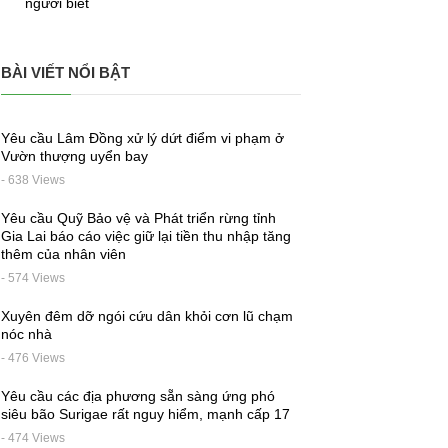
người biết
BÀI VIẾT NỔI BẬT
Yêu cầu Lâm Đồng xử lý dứt điểm vi phạm ở
Vườn thượng uyển bay
- 638 Views
Yêu cầu Quỹ Bảo vệ và Phát triển rừng tỉnh
Gia Lai báo cáo việc giữ lại tiền thu nhập tăng
thêm của nhân viên
- 574 Views
Xuyên đêm dỡ ngói cứu dân khỏi cơn lũ chạm
nóc nhà
- 476 Views
Yêu cầu các địa phương sẵn sàng ứng phó
siêu bão Surigae rất nguy hiểm, mạnh cấp 17
- 474 Views