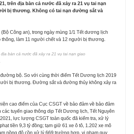
, trên địa bàn cả nước đã xảy ra 21 vụ tai nạn
ười bị thương. Không có tai nạn đường sắt và
g (Bộ Công an), trong ngày mùng 1/1 Tết dương lịch
o thông, làm 11 người chết và 12 người bị thương.
địa bàn cả nước đã xảy ra 21 vụ tai nạn giao
.
ến đường bộ. So với cùng thời điểm Tết Dương lịch 2019
gười bị thương. Đường sắt và đường thủy không xảy ra
 hiện cao điểm của Cục CSGT về bảo đảm về bảo đảm
trên các tuyến giao thông dịp Tết Dương lịch, Tết Nguyên
2021, lực lượng CSGT toàn quốc đã kiểm tra, xử lý
ạt tiền 9,3 tỷ đồng; tạm giữ 61 xe ô tô, 1.202 xe mô
hạm nồng độ cồn xử lý 669 trường hợp, vi phạm quy