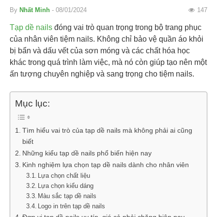
By
Nhất Minh
- 08/01/2024
147
Tạp dề nails
đóng vai trò quan trọng trong bộ trang phục
của nhân viên tiệm nails. Không chỉ bảo vệ quần áo khỏi
bị bẩn và dấu vết của sơn móng và các chất hóa học
khác trong quá trình làm việc, mà nó còn giúp tạo nên một
ấn tượng chuyên nghiệp và sang trọng cho tiệm nails.
Mục lục:
Tìm hiểu vai trò của tạp dề nails mà không phải ai cũng
biết
Những kiểu tạp dề nails phổ biến hiện nay
Kinh nghiệm lựa chọn tạp dề nails dành cho nhân viên
Lựa chọn chất liệu
Lựa chọn kiểu dáng
Màu sắc tạp dề nails
Logo in trên tạp dề nails
Đơn vị tạp dề nails uy tín, giá cả phải chăng hiện nay