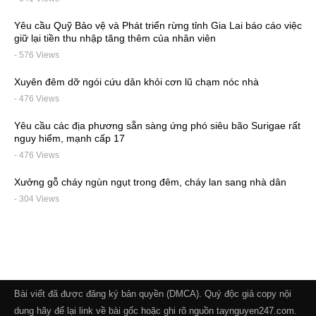
Yêu cầu Quỹ Bảo vệ và Phát triển rừng tỉnh Gia Lai báo cáo việc
giữ lại tiền thu nhập tăng thêm của nhân viên
- 576 Views
Xuyên đêm dỡ ngói cứu dân khỏi cơn lũ chạm nóc nhà
- 476 Views
Yêu cầu các địa phương sẵn sàng ứng phó siêu bão Surigae rất
nguy hiểm, mạnh cấp 17
- 476 Views
Xưởng gỗ cháy ngùn ngụt trong đêm, cháy lan sang nhà dân
- 304 Views
Bài viết đã được đăng ký bản quyền (DMCA). Quý độc giả copy nội
dung hãy để lại link về bài gốc hoặc ghi rõ nguồn taynguyen247.com.