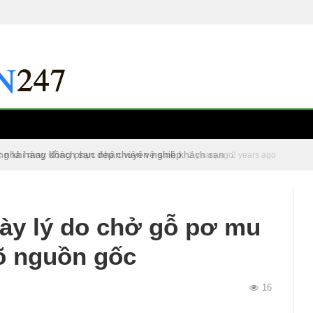
c nhà hàng khách sạn đẹp chuyên nghiệp
2 years ago
 bày lý do chở gỗ pơ mu
õ nguồn gốc
16