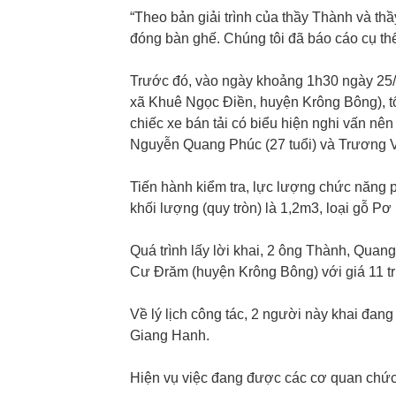
“Theo bản giải trình của thầy Thành và th
đóng bàn ghế. Chúng tôi đã báo cáo cụ thể 
Trước đó, vào ngày khoảng 1h30 ngày 25/8, 
xã Khuê Ngọc Điền, huyện Krông Bông), t
chiếc xe bán tải có biểu hiện nghi vấn nên
Nguyễn Quang Phúc (27 tuổi) và Trương Vă
Tiến hành kiểm tra, lực lượng chức năng 
khối lượng (quy tròn) là 1,2m3, loại gỗ P
Quá trình lấy lời khai, 2 ông Thành, Quan
Cư Đrăm (huyện Krông Bông) với giá 11 tr
Về lý lịch công tác, 2 người này khai đang
Giang Hanh.
Hiện vụ việc đang được các cơ quan chức