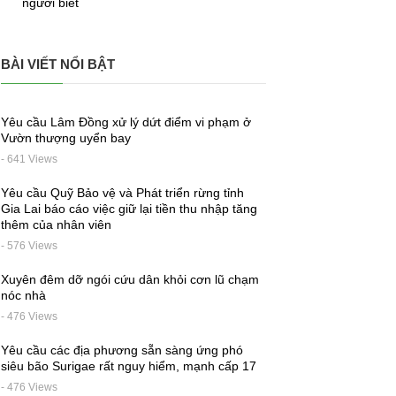
người biết
BÀI VIẾT NỔI BẬT
Yêu cầu Lâm Đồng xử lý dứt điểm vi phạm ở
Vườn thượng uyển bay
- 641 Views
Yêu cầu Quỹ Bảo vệ và Phát triển rừng tỉnh
Gia Lai báo cáo việc giữ lại tiền thu nhập tăng
thêm của nhân viên
- 576 Views
Xuyên đêm dỡ ngói cứu dân khỏi cơn lũ chạm
nóc nhà
- 476 Views
Yêu cầu các địa phương sẵn sàng ứng phó
siêu bão Surigae rất nguy hiểm, mạnh cấp 17
- 476 Views