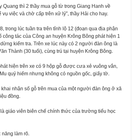
ầy Quang thì 2 thầy mua gỗ từ trong Giang Hanh về
vụ việc và chờ cấp trên xử lý”, thầy Hải cho hay.
trong lúc tuần tra trên tỉnh lộ 12 (đoạn qua địa phận
ổ công tác của Công an huyện Krông Bông phát hiện 1
 dừng kiểm tra. Trên xe lúc này có 2 người đàn ông là
n Thành (30 tuổi), cùng trú tại huyện Krông Bông.
phát hiện trên xe có 9 hộp gỗ được cưa xẻ vuông vắn,
ơ Mu quý hiếm nhưng không có nguồn gốc, giấy tờ.
g khai nhận số gỗ trên mua của một người đàn ông ở xã
iệu đồng.
 là giáo viên biên chế chính thức của trường tiểu học
 năng làm rõ.