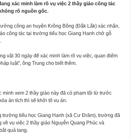
ng xác minh làm rõ vụ việc 2 thầy giáo công tác
 không rõ nguồn gốc.
rưởng công an huyện Krông Bông (Đắk Lắk) xác nhận,
iáo công tác tại trường tiểu học Giang Hanh chở gỗ
.
ang vật 30 ngày để xác minh làm rõ vụ việc, quan điểm
háp luật”, ông Trung cho biết thêm.
c minh xem 2 thầy giáo này đã có phạm tội từ trước
 án tích thì sẽ khởi tố vụ án.
 trường tiểu học Giang Hanh (xã Cư Đrăm), trường đã
về vụ việc 2 thầy giáo Nguyễn Quang Phúc và
ắt quả tang.