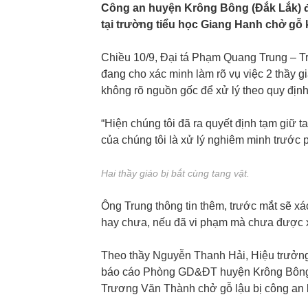
Công an huyện Krông Bông (Đắk Lắk) đa
tại trường tiểu học Giang Hanh chở gỗ
Chiều 10/9, Đại tá Phạm Quang Trung – T
đang cho xác minh làm rõ vụ việc 2 thầy g
không rõ nguồn gốc để xử lý theo quy định
“Hiện chúng tôi đã ra quyết định tạm giữ t
của chúng tôi là xử lý nghiêm minh trước p
Hai thầy giáo bị bắt cùng tang vật.
Ông Trung thông tin thêm, trước mắt sẽ xá
hay chưa, nếu đã vi phạm mà chưa được xóa
Theo thầy Nguyễn Thanh Hải, Hiệu trưởng
báo cáo Phòng GD&ĐT huyện Krông Bông 
Trương Văn Thành chở gỗ lậu bị công an b