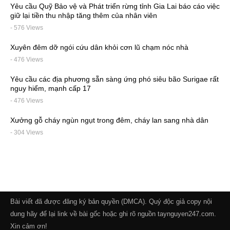
Yêu cầu Quỹ Bảo vệ và Phát triển rừng tỉnh Gia Lai báo cáo việc
giữ lại tiền thu nhập tăng thêm của nhân viên
- 576 Views
Xuyên đêm dỡ ngói cứu dân khỏi cơn lũ chạm nóc nhà
- 476 Views
Yêu cầu các địa phương sẵn sàng ứng phó siêu bão Surigae rất
nguy hiểm, mạnh cấp 17
- 476 Views
Xưởng gỗ cháy ngùn ngụt trong đêm, cháy lan sang nhà dân
- 304 Views
Bài viết đã được đăng ký bản quyền (DMCA). Quý độc giả copy nội
dung hãy để lại link về bài gốc hoặc ghi rõ nguồn taynguyen247.com.
Xin cảm ơn!