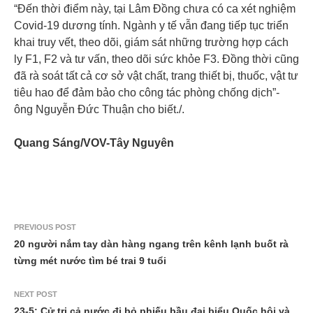
“Đến thời điểm này, tại Lâm Đồng chưa có ca xét nghiệm
Covid-19 dương tính. Ngành y tế vẫn đang tiếp tục triển
khai truy vết, theo dõi, giám sát những trường hợp cách
ly F1, F2 và tư vấn, theo dõi sức khỏe F3. Đồng thời cũng
đã rà soát tất cả cơ sở vật chất, trang thiết bị, thuốc, vật tư
tiêu hao để đảm bảo cho công tác phòng chống dịch”-
ông Nguyễn Đức Thuận cho biết./.
Quang Sáng/VOV-Tây Nguyên
PREVIOUS POST
20 người nắm tay dàn hàng ngang trên kênh lạnh buốt rà
từng mét nước tìm bé trai 9 tuổi
NEXT POST
23-5: Cử tri cả nước đi bỏ phiếu bầu đại biểu Quốc hội và