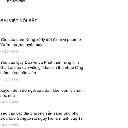
người biết
BÀI VIẾT NỔI BẬT
Yêu cầu Lâm Đồng xử lý dứt điểm vi phạm ở
Vườn thượng uyển bay
- 641 Views
Yêu cầu Quỹ Bảo vệ và Phát triển rừng tỉnh
Gia Lai báo cáo việc giữ lại tiền thu nhập tăng
thêm của nhân viên
- 576 Views
Xuyên đêm dỡ ngói cứu dân khỏi cơn lũ chạm
nóc nhà
- 476 Views
Yêu cầu các địa phương sẵn sàng ứng phó
siêu bão Surigae rất nguy hiểm, mạnh cấp 17
- 476 Views