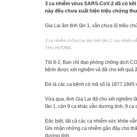
3 ca nhiễm virus SARS-CoV-2 đã có kết q
này đều chưa xuất hiện triệu chứng t
Gia Lai âm tính lần 1, vẫn chưa lộ triệu ch
3 ca nhiễm ở Gia Lai âm tính lần 1, tuy nhiên 
THU HƯƠNG
Tối 8-2, Ban chỉ đạo phòng chống dịch COV
bệnh được xét nghiệm và đã cho kết quả â
Đó là các ca bệnh có mã số là 1877,1845 
Vừa qua, tỉnh Gia Lai đã cho xét nghiệm lầ
lần 1, còn 9 ca khác vẫn dương tính, 9 ca 
Đặc biệt, tất cả các ca nhiễm sức khỏe vẫ
Ghi nhận những ca nhiễm gần đây cho thấ
dương tính.