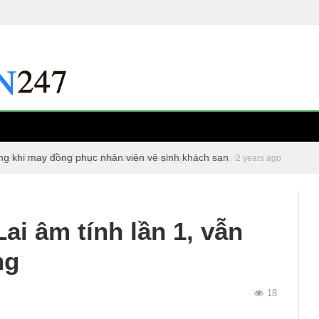
ng khi may đồng phục nhân viên vệ sinh khách sạn
c nhà hàng khách sạn đẹp chuyên nghiệp
2 years ago
2 years ago
ai âm tính lần 1, vẫn
ng
18