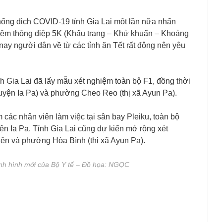
chống dịch COVID-19 tỉnh Gia Lai một lần nữa nhấn
iêm thông điệp 5K (Khẩu trang – Khử khuẩn – Khoảng
 nay người dân về từ các tỉnh ăn Tết rất đông nên yêu
h Gia Lai đã lấy mẫu xét nghiệm toàn bộ F1, đồng thời
huyện Ia Pa) và phường Cheo Reo (thị xã Ayun Pa).
 các nhân viên làm việc tại sân bay Pleiku, toàn bộ
 Ia Pa. Tỉnh Gia Lai cũng dự kiến mở rộng xét
ện và phường Hòa Bình (thị xã Ayun Pa).
nh hình mới của Bộ Y tế – Đồ họa: NGỌC