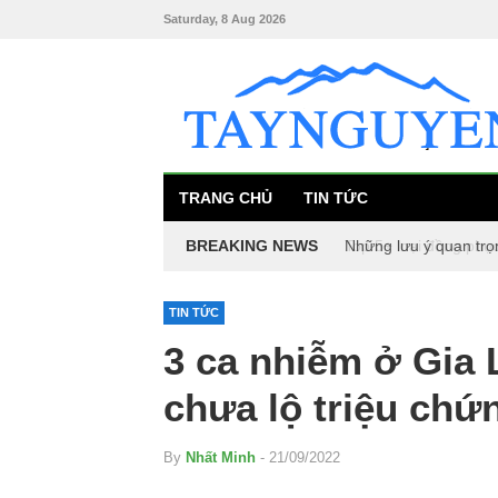
Saturday, 8 Aug 2026
TRANG CHỦ
TIN TỨC
BREAKING NEWS
Những lưu ý quan trọ
Top 5+ loại đồng phụ
TIN TỨC
3 ca nhiễm ở Gia L
chưa lộ triệu chứ
By
Nhất Minh
- 21/09/2022