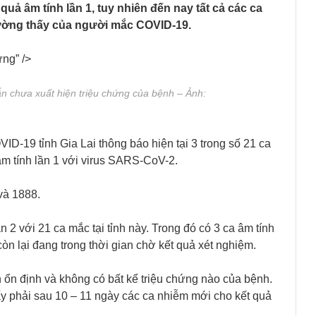
uả âm tính lần 1, tuy nhiên đến nay tất cả các ca
hường thấy của người mắc COVID-19.
ứng” />
vẫn chưa xuất hiện triệu chứng của bệnh – Ảnh:
ID-19 tỉnh Gia Lai thông báo hiện tại 3 trong số 21 ca
m tính lần 1 với virus SARS-CoV-2.
và 1888.
n 2 với 21 ca mắc tại tỉnh này. Trong đó có 3 ca âm tính
còn lại đang trong thời gian chờ kết quả xét nghiệm.
n ổn định và không có bất kể triệu chứng nào của bệnh.
y phải sau 10 – 11 ngày các ca nhiễm mới cho kết quả