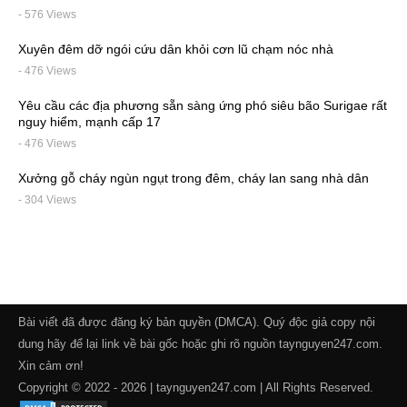
- 576 Views
Xuyên đêm dỡ ngói cứu dân khỏi cơn lũ chạm nóc nhà
- 476 Views
Yêu cầu các địa phương sẵn sàng ứng phó siêu bão Surigae rất
nguy hiểm, mạnh cấp 17
- 476 Views
Xưởng gỗ cháy ngùn ngụt trong đêm, cháy lan sang nhà dân
- 304 Views
Bài viết đã được đăng ký bản quyền (DMCA). Quý độc giả copy nội
dung hãy để lại link về bài gốc hoặc ghi rõ nguồn taynguyen247.com.
Xin cảm ơn!
Copyright © 2022 - 2026 | taynguyen247.com | All Rights Reserved.