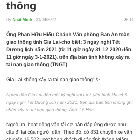
thông
By
Nhất Minh
- 21/09/2022
11
Ông Phan Hữu Hiếu-Chánh Văn phòng Ban An toàn
giao thông tỉnh Gia Lai-cho biết: 3 ngày nghỉ Tết
Dương lịch năm 2021 (từ 11 giờ ngày 31-12-2020 đến
11 giờ ngày 3-1-2021), trên địa bàn tỉnh không xảy ra
tai nạn giao thông (TNGT).
Gia Lai không xảy ra tai nạn giao thông” />
Người dân Gia Lai đón một kỳ nghỉ vui tươi, yên bình khi cả 3
ngày nghỉ Tết Dương lịch năm 2021, trên địa bàn tỉnh không ghi
nhận xảy ra tai nạn giao thông. Ảnh: Lê Hòa
Ngoài ra, hoạt động vận tải cơ bản đáp ứng được nhu
cầu đi lại của người dân. Theo đó, có 831 chuyến xe vận
chuyển 16.502 lượt hành khách đi các tỉnh thành (giảm