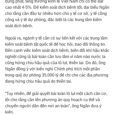
bùng phát, tăng trưởng kinh tế Việt Nam chỉ có thể đạt
cao nhất 4-5%. Để kiểm soát dịch bệnh tốt, đại biểu Ngân
cho rằng cần đầu tư nhiều hơn cho y tế cơ sở, y tế công
cộng và y tế dự phòng, đặc biệt là các trung tâm kiểm
soát dịch bệnh.
Ngoài ra, ngành y tế cần có sự liên kết với các trung tâm
kiểm soát bệnh tật quốc tế để học hỏi, trao đổi thông tin.
Bên cạnh việc kiểm soát dịch bệnh, biến đổi khí hậu khắc
nghiệt cũng là bài toán cần lưu tâm vì năm nào nước ta
cũng hứng chịu hậu quả của lũ lụt, thiên tai. Do đó, ông
Ngân đồng ý với kiến nghị Chính phủ trích một phần
trong quỹ dự phòng 35.000 tỷ để chi cho các địa phương
đang hứng chịu hậu quả do thiên tai.
“Tuy nhiên, để giải quyết bài toán lũ lụt một cách căn cơ,
tôi cho rằng cần lên phương án quy hoạch cụ thể và
chuyển người dân đến nơi an toàn”, ông Ngân đưa ý
kiến.