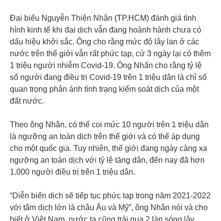
Đại biểu Nguyễn Thiện Nhân (TP.HCM) đánh giá tình
hình kinh tế khi đại dịch vẫn đang hoành hành chưa có
dấu hiệu khởi sắc. Ông cho rằng mức độ lây lan ở các
nước trên thế giới vẫn rất phức tạp, cứ 3 ngày lại có thêm
1 triệu người nhiễm Covid-19. Ông Nhấn cho rằng tỷ lệ
số người đang điều trị Covid-19 trên 1 triệu dân là chỉ số
quan trọng phản ánh tình trạng kiểm soát dịch của một
đất nước.
Theo ông Nhân, có thể coi mức 10 người trên 1 triệu dân
là ngưỡng an toàn dịch trên thế giới và có thể áp dụng
cho một quốc gia. Tuy nhiên, thế giới đang ngày càng xa
ngưỡng an toàn dịch với tỷ lệ tăng dân, đến nay đã hơn
1.000 người điều trị trên 1 triệu dân.
“Diễn biến dịch sẽ tiếp tục phức tạp trong năm 2021-2022
với tâm dịch lớn là châu Âu và Mỹ”, ông Nhân nói và cho
biết ở Việt Nam, nước ta cũng trải qua 2 làn sóng lây