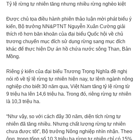
Tỷ lệ rừng tự nhiên tăng nhưng nhiều rừng nghèo kiệt
Được chủ tọa điều hành phiên thảo luận mời phát biểu ý
kiến, Bộ trưởng NN&PTNT Nguyễn Xuân Cường giải
thích rõ hơn băn khoăn của đại biểu Quốc hội về chủ
trương chuyển mục đích sử dụng rừng sang mục đích
khác để thực hiện Dự án hồ chứa nước sông Than, Bản
Mồng.
Riêng ý kiến của đại biểu Trương Trọng Nghĩa đề nghị
nói rõ về tỷ lệ rừng tự nhiên hiện nay, tư lệnh ngành nông
nghiệp cho biết 30 năm qua, Việt Nam tăng tỷ lệ rừng từ
9 triệu ha lên 14,6 triệu ha. Trong đó, riêng rừng tự nhiên
là 10,3 triệu ha.
“Như vậy, so với cách đây 30 năm, diện tích rừng tự
nhiên đã tăng nhiều. Nhưng chất lượng rừng tự nhiên
chưa được tốt”, Bộ trưởng Nông nghiệp nhìn nhận. Theo
ông, trong tổng số 10,3 triệu ha rừng tự nhiên chỉ có 15%