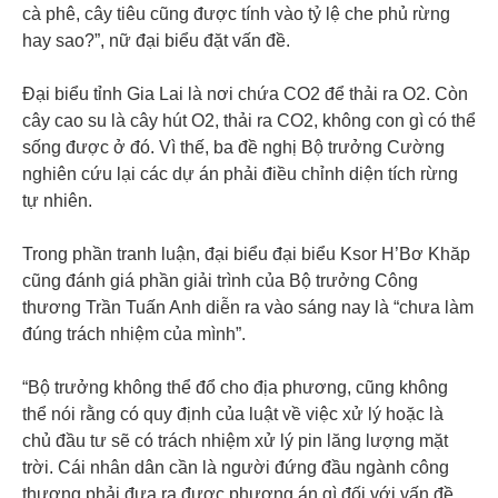
cà phê, cây tiêu cũng được tính vào tỷ lệ che phủ rừng
hay sao?”, nữ đại biểu đặt vấn đề.
Đại biểu tỉnh Gia Lai là nơi chứa CO2 để thải ra O2. Còn
cây cao su là cây hút O2, thải ra CO2, không con gì có thể
sống được ở đó. Vì thế, ba đề nghị Bộ trưởng Cường
nghiên cứu lại các dự án phải điều chỉnh diện tích rừng
tự nhiên.
Trong phần tranh luận, đại biểu đại biểu Ksor H’Bơ Khăp
cũng đánh giá phần giải trình của Bộ trưởng Công
thương Trần Tuấn Anh diễn ra vào sáng nay là “chưa làm
đúng trách nhiệm của mình”.
“Bộ trưởng không thể đổ cho địa phương, cũng không
thể nói rằng có quy định của luật về việc xử lý hoặc là
chủ đầu tư sẽ có trách nhiệm xử lý pin lăng lượng mặt
trời. Cái nhân dân cần là người đứng đầu ngành công
thương phải đưa ra được phương án gì đối với vấn đề