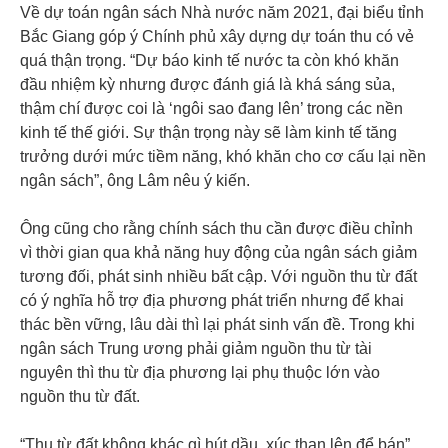
Về dự toán ngân sách Nhà nước năm 2021, đại biểu tỉnh
Bắc Giang góp ý Chính phủ xây dựng dự toán thu có vẻ
quá thận trọng. “Dự báo kinh tế nước ta còn khó khăn
đầu nhiệm kỳ nhưng được đánh giá là khá sáng sủa,
thậm chí được coi là ‘ngôi sao đang lên’ trong các nền
kinh tế thế giới. Sự thận trọng này sẽ làm kinh tế tăng
trưởng dưới mức tiềm năng, khó khăn cho cơ cấu lại nền
ngân sách”, ông Lâm nêu ý kiến.
Ông cũng cho rằng chính sách thu cần được điều chỉnh
vì thời gian qua khả năng huy động của ngân sách giảm
tương đối, phát sinh nhiều bất cập. Với nguồn thu từ đất
có ý nghĩa hỗ trợ địa phương phát triển nhưng để khai
thác bền vững, lâu dài thì lại phát sinh vấn đề. Trong khi
ngân sách Trung ương phải giảm nguồn thu từ tài
nguyên thì thu từ địa phương lại phụ thuộc lớn vào
nguồn thu từ đất.
“Thu từ đất không khác gì hút dầu, xúc than lên để bán”,