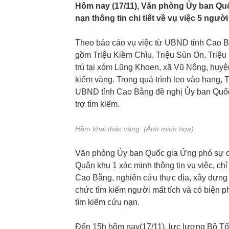
Hôm nay (17/11), Văn phòng Ủy ban Quố
nạn thông tin chi tiết về vụ việc 5 ngườ
Theo báo cáo vụ việc từ UBND tỉnh Cao B
gồm Triệu Kiềm Chìu, Triệu Sùn On, Triệ
trú tại xóm Lũng Khoen, xã Vũ Nông, huyệ
kiếm vàng. Trong quá trình leo vào hang, T
UBND tỉnh Cao Bằng đề nghị Ủy ban Quốc 
trợ tìm kiếm.
Hầm khai thác vàng. (Ảnh minh họa)
Văn phòng Ủy ban Quốc gia Ứng phó sự cố
Quân khu 1 xác minh thông tin vụ việc, ch
Cao Bằng, nghiên cứu thực địa, xây dựng 
chức tìm kiếm người mất tích và có biện p
tìm kiếm cứu nạn.
Đến 15h hôm nay(17/11), lực lượng Bộ Tổ