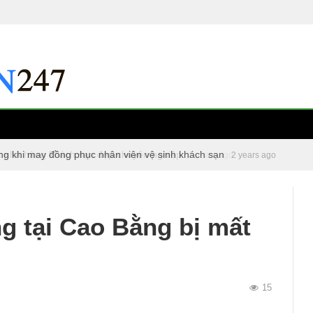
ng khi may đồng phục nhân viên vệ sinh khách sạn
c nhà hàng khách sạn đẹp chuyên nghiệp
2 years ago
2 years ago
ng tại Cao Bằng bị mất
15