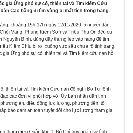
c gia Ứng phó sự cố, thiên tai và Tìm kiếm Cứu
i dân Cao bằng đi tìm vàng bị mất tích trong hang.
ằng, khoảng 15h-17h ngày 12/11/2020, 5 người dân,
u Chòi Vạng, Phùng Kiềm Sơn và Triệu Phụ On đều cư
n Nguyên Bình, dùng dây thừng leo vào hang để tìm
riệu Kiềm Chìu bị rơi xuống vực sâu chưa rõ tình trạng.
gia Ứng phó sự cố, thiên tai và Tìm kiếm cứu nạn hỗ
, thiên tai và Tìm kiếm Cứu nạn đề nghị Bộ Tư lệnh
ỉ đạo các đơn vị phối hợp với Ủy ban nhân dân tỉnh
phương án, điều động lực lượng, phương tiện, tổ
háp bảo đảm an toàn tuyệt đối cho lực lượng tham gia
ng tham mưu Quân khu 1, Bộ Chỉ huy quân sự tỉnh