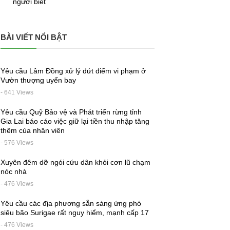
người biết
BÀI VIẾT NỔI BẬT
Yêu cầu Lâm Đồng xử lý dứt điểm vi phạm ở
Vườn thượng uyển bay
- 641 Views
Yêu cầu Quỹ Bảo vệ và Phát triển rừng tỉnh
Gia Lai báo cáo việc giữ lại tiền thu nhập tăng
thêm của nhân viên
- 576 Views
Xuyên đêm dỡ ngói cứu dân khỏi cơn lũ chạm
nóc nhà
- 476 Views
Yêu cầu các địa phương sẵn sàng ứng phó
siêu bão Surigae rất nguy hiểm, mạnh cấp 17
- 476 Views