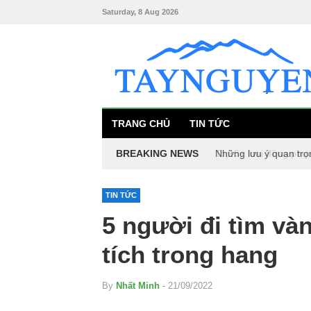
Saturday, 8 Aug 2026
TRANG CHỦ
TIN TỨC
BREAKING NEWS
Những lưu ý quan trọ
Top 5+ loại đồng phụ
TIN TỨC
5 người đi tìm và
tích trong hang
By
Nhất Minh
- 21/09/2022