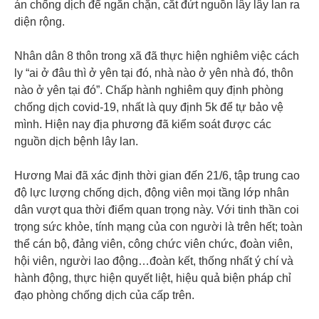
án chống dịch để ngăn chặn, cắt đứt nguồn lây lây lan ra
diện rộng.
Nhân dân 8 thôn trong xã đã thực hiện nghiêm việc cách
ly “ai ở đâu thì ở yên tại đó, nhà nào ở yên nhà đó, thôn
nào ở yên tại đó”. Chấp hành nghiêm quy định phòng
chống dịch covid-19, nhất là quy định 5k để tự bảo vệ
mình. Hiện nay địa phương đã kiểm soát được các
nguồn dịch bệnh lây lan.
Hương Mai đã xác định thời gian đến 21/6, tập trung cao
độ lực lượng chống dịch, động viên mọi tầng lớp nhân
dân vượt qua thời điểm quan trọng này. Với tinh thần coi
trọng sức khỏe, tính mạng của con người là trên hết; toàn
thể cán bộ, đảng viên, công chức viên chức, đoàn viên,
hội viên, người lao động…đoàn kết, thống nhất ý chí và
hành động, thực hiện quyết liệt, hiệu quả biện pháp chỉ
đạo phòng chống dịch của cấp trên.