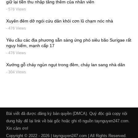
giữ lại tiền thu nhập tăng thêm của nhân viên
- 576 Views
Xuyên đêm dỡ ngói cứu dân khỏi cơn lũ chạm nóc nhà
- 476 Views
Yêu cầu các địa phương sẵn sàng ứng phó siêu bão Surigae rất
nguy hiểm, mạnh cấp 17
- 476 Views
Xưởng gỗ cháy ngùn ngụt trong đêm, cháy lan sang nhà dân
- 304 Views
Bài viết đã được đăng ký bản quyền (DMCA). Quý độc giả copy nội
dung hãy để lại link về bài gốc hoặc ghi rõ nguồn taynguyen247.com.
Xin cảm ơn!
Copyright © 2022 - 2026 | taynguyen247.com | All Rights Reserved.