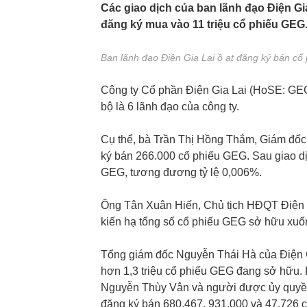
Các giao dịch của ban lãnh đạo Điện Gi
đăng ký mua vào 11 triệu cổ phiếu GEG
Ban lãnh đạo Điện Gia Lai ồ ạt đăng ký bán cổ
Công ty Cổ phần Điện Gia Lai (HoSE: GEG
bộ là 6 lãnh đạo của công ty.
Cụ thể, bà Trần Thị Hồng Thắm, Giám đốc 
ký bán 266.000 cổ phiếu GEG. Sau giao dị
GEG, tương đương tỷ lệ 0,006%.
Ông Tân Xuân Hiến, Chủ tịch HĐQT Điện G
kiến hạ tổng số cổ phiếu GEG sở hữu xuố
Tổng giám đốc Nguyễn Thái Hà của Điện G
hơn 1,3 triệu cổ phiếu GEG đang sở hữu.
Nguyễn Thùy Vân và người được ủy quyền
đăng ký bán 680.467, 931.000 và 47.726 