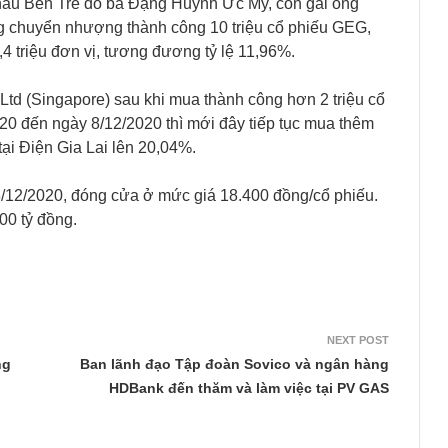
hẩu Bến Tre do bà Đặng Huỳnh Ức My, con gái ông
g chuyển nhượng thành công 10 triệu cổ phiếu GEG,
 triệu đơn vị, tương đương tỷ lệ 11,96%.
Ltd (Singapore) sau khi mua thành công hơn 2 triệu cổ
20 đến ngày 8/12/2020 thì mới đây tiếp tục mua thêm
ại Điện Gia Lai lên 20,04%.
8/12/2020, đóng cửa ở mức giá 18.400 đồng/cổ phiếu.
00 tỷ đồng.
NEXT POST
ng
Ban lãnh đạo Tập đoàn Sovico và ngân hàng
HDBank đến thăm và làm việc tại PV GAS