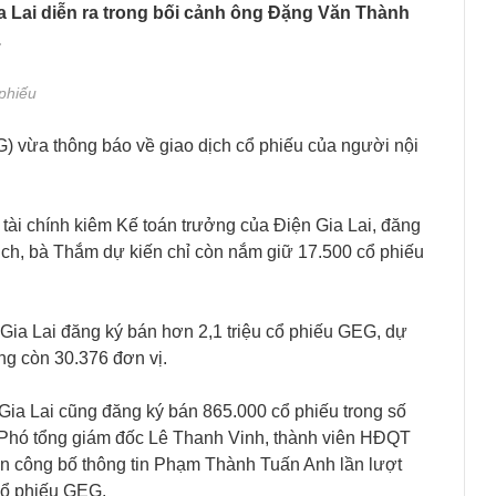
a Lai diễn ra trong bối cảnh ông Đặng Văn Thành
.
 phiếu
) vừa thông báo về giao dịch cổ phiếu của người nội
tài chính kiêm Kế toán trưởng của Điện Gia Lai, đăng
ch, bà Thắm dự kiến chỉ còn nắm giữ 17.500 cổ phiếu
ia Lai đăng ký bán hơn 2,1 triệu cổ phiếu GEG, dự
ng còn 30.376 đơn vị.
ia Lai cũng đăng ký bán 865.000 cổ phiếu trong số
 Phó tổng giám đốc Lê Thanh Vinh, thành viên HĐQT
 công bố thông tin Phạm Thành Tuấn Anh lần lượt
cổ phiếu GEG.