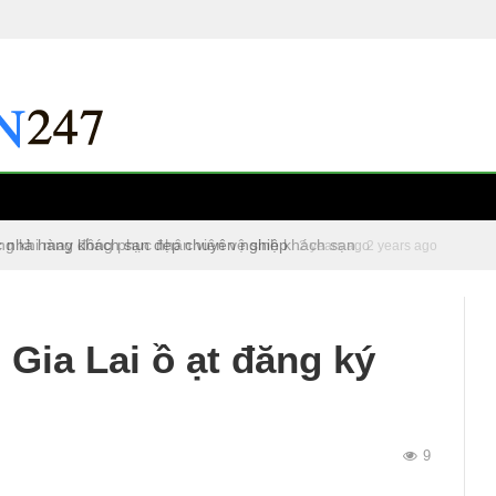
c nhà hàng khách sạn đẹp chuyên nghiệp
2 years ago
 Gia Lai ồ ạt đăng ký
9