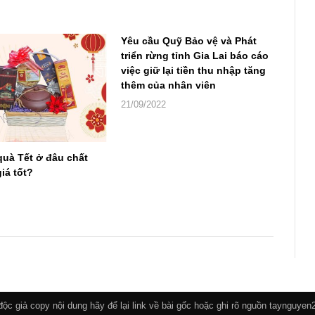
Yêu cầu Quỹ Bảo vệ và Phát
triển rừng tỉnh Gia Lai báo cáo
việc giữ lại tiền thu nhập tăng
thêm của nhân viên
21/09/2022
quà Tết ở đâu chất
iá tốt?
c giả copy nội dung hãy để lại link về bài gốc hoặc ghi rõ nguồn taynguye