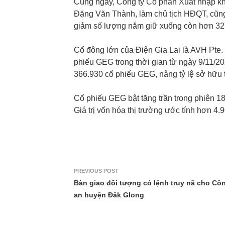
Cùng ngày, Công ty Cổ phần Xuất nhập k
Đặng Văn Thành, làm chủ tịch HĐQT, cũn
giảm số lượng nắm giữ xuống còn hơn 32,4
Cổ đông lớn của Điện Gia Lai là AVH Pte. 
phiếu GEG trong thời gian từ ngày 9/11/20
366.930 cổ phiếu GEG, nâng tỷ lệ sở hữu t
Cổ phiếu GEG bật tăng trần trong phiên 1
Giá trị vốn hóa thị trường ước tính hơn 4.9
PREVIOUS POST
Bàn giao đối tượng có lệnh truy nã cho Cô
an huyện Đăk Glong