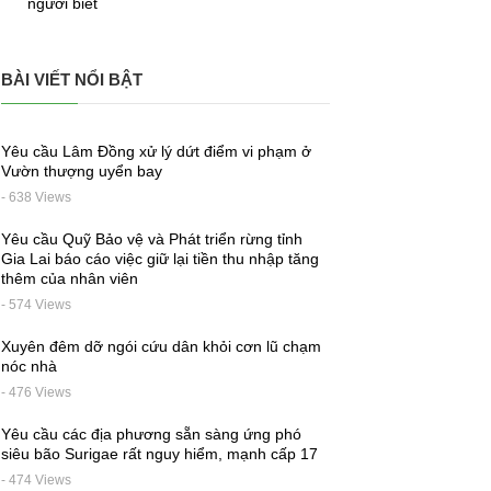
người biết
BÀI VIẾT NỔI BẬT
Yêu cầu Lâm Đồng xử lý dứt điểm vi phạm ở
Vườn thượng uyển bay
- 638 Views
Yêu cầu Quỹ Bảo vệ và Phát triển rừng tỉnh
Gia Lai báo cáo việc giữ lại tiền thu nhập tăng
thêm của nhân viên
- 574 Views
Xuyên đêm dỡ ngói cứu dân khỏi cơn lũ chạm
nóc nhà
- 476 Views
Yêu cầu các địa phương sẵn sàng ứng phó
siêu bão Surigae rất nguy hiểm, mạnh cấp 17
- 474 Views