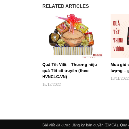
RELATED ARTICLES
Quà Tết Việt – Thương hiệu
Mua giỏ 
quà Tết cổ truyền (theo
lượng – g
HVNCLC.VN)
18/11/2022
15/12/2022
Bài viết đã được đăng ký bản quyền (DMCA). Quý độ