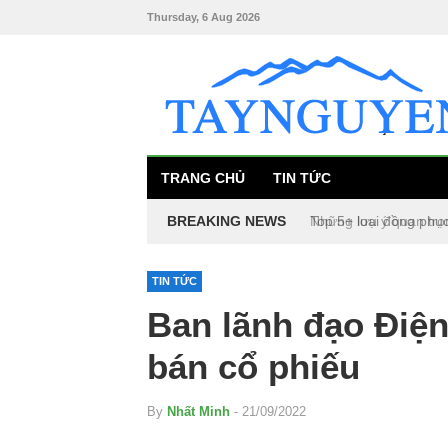
Thursday, 6 Aug 2026
TRANG CHỦ
TIN TỨC
BREAKING NEWS
Top 5+ loại đồng phụ
TIN TỨC
Ban lãnh đạo Điện
bán cổ phiếu
By
Nhất Minh
- 21/09/2022