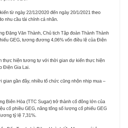
 kiến từ ngày 22/12/2020 đến ngày 20/1/2021 theo
o nhu cầu tài chính cá nhân.
h ông Đặng Văn Thành, Chủ tịch Tập đoàn Thành Thành
phiếu GEG, tương đương 4,06% vốn điều lệ của Điện
 thực hiện tương tự với thời gian dự kiến thực hiện
o Điện Gia Lai.
ời gian gần đây, nhiều tổ chức cũng nhộn nhịp mua –
g Biên Hòa (TTC Sugar) trở thành cổ đông lớn của
riệu cổ phiều GEG, nâng tổng số lượng cổ phiếu GEG
đương tỷ lệ 7,31%.