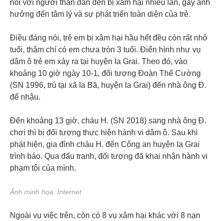
nói với người thân dẫn đến bị xâm hại nhiều lần, gây ảnh
hưởng đến tâm lý và sự phát triển toàn diện của trẻ.
Điều đáng nói, trẻ em bị xâm hại hầu hết đều còn rất nhỏ
tuổi, thậm chí có em chưa tròn 3 tuổi. Điển hình như vụ
dâm ô trẻ em xảy ra tại huyện Ia Grai. Theo đó, vào
khoảng 10 giờ ngày 10-1, đối tượng Đoàn Thế Cường
(SN 1996, trú tại xã Ia Bă, huyện Ia Grai) đến nhà ông Đ.
để nhậu.
Đến khoảng 13 giờ, cháu H. (SN 2018) sang nhà ông Đ.
chơi thì bị đối tượng thực hiện hành vi dâm ô. Sau khi
phát hiện, gia đình cháu H. đến Công an huyện Ia Grai
trình báo. Qua đấu tranh, đối tượng đã khai nhận hành vi
phạm tội của mình.
Ảnh minh họa: Internet
Ngoài vụ việc trên, còn có 8 vụ xâm hại khác với 8 nạn