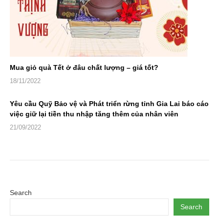
Mua giỏ quà Tết ở đâu chất lượng – giá tốt?
18/11/2022
Yêu cầu Quỹ Bảo vệ và Phát triển rừng tỉnh Gia Lai báo cáo
việc giữ lại tiền thu nhập tăng thêm của nhân viên
21/09/2022
Search
Search