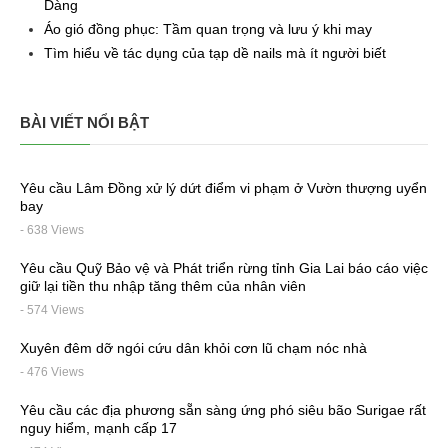
Dàng
Áo gió đồng phục: Tầm quan trọng và lưu ý khi may
Tìm hiểu về tác dụng của tạp dề nails mà ít người biết
BÀI VIẾT NỔI BẬT
Yêu cầu Lâm Đồng xử lý dứt điểm vi phạm ở Vườn thượng uyển
bay
- 638 Views
Yêu cầu Quỹ Bảo vệ và Phát triển rừng tỉnh Gia Lai báo cáo việc
giữ lại tiền thu nhập tăng thêm của nhân viên
- 574 Views
Xuyên đêm dỡ ngói cứu dân khỏi cơn lũ chạm nóc nhà
- 476 Views
Yêu cầu các địa phương sẵn sàng ứng phó siêu bão Surigae rất
nguy hiểm, mạnh cấp 17