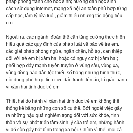
pháp phòng tránh cho học sinh; hướng dẫn học sinh
cách sử dụng internet, mạng xã hội an toàn phù hợp từng
cấp học, tâm lý lứa tuổi, giảm thiểu những tác động tiêu
cực.
Ngoài ra, các ngành, đoàn thể cần tăng cường thực hiện
hiệu quả các quy định của pháp luật về bảo vệ trẻ em,
các giải pháp phòng ngừa, ngăn chặn, hỗ trợ, can thiệp
đối với trẻ em bị xâm hại hoặc có nguy cơ bị xâm hại;
phối hợp đẩy mạnh tuyên truyền ở vùng sâu, vùng xa,
vùng đồng bào dân tộc thiểu số bằng những hình thức,
nội dung phù hợp; tích cực đấu tranh, lên án, tố giác hành
vi xâm hại tình dục trẻ em.
Thiệt hại do hành vi xâm hại tình dục trẻ em không thể
thống kê bằng những con số cụ thể. Bởi ngoài việc gây
ra những hậu quả nghiêm trọng đối với sức khỏe, tinh
thần và sự phát triển tâm-sinh lý của trẻ em, những hành
vi đó còn gây bất bình trong xã hội. Chính vì thế, mỗi cá