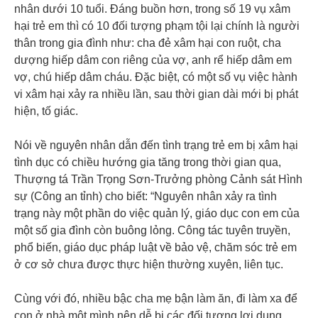
nhân dưới 10 tuổi. Đáng buồn hơn, trong số 19 vụ xâm
hại trẻ em thì có 10 đối tượng phạm tội lại chính là người
thân trong gia đình như: cha đẻ xâm hại con ruột, cha
dượng hiếp dâm con riêng của vợ, anh rể hiếp dâm em
vợ, chú hiếp dâm cháu. Đặc biệt, có một số vụ việc hành
vi xâm hại xảy ra nhiều lần, sau thời gian dài mới bị phát
hiện, tố giác.
Nói về nguyên nhân dẫn đến tình trạng trẻ em bị xâm hại
tình dục có chiều hướng gia tăng trong thời gian qua,
Thượng tá Trần Trọng Sơn-Trưởng phòng Cảnh sát Hình
sự (Công an tỉnh) cho biết: “Nguyên nhân xảy ra tình
trạng này một phần do việc quản lý, giáo dục con em của
một số gia đình còn buông lỏng. Công tác tuyên truyền,
phổ biến, giáo dục pháp luật về bảo vệ, chăm sóc trẻ em
ở cơ sở chưa được thực hiện thường xuyên, liên tục.
Cùng với đó, nhiều bậc cha mẹ bận làm ăn, đi làm xa để
con ở nhà một mình nên dễ bị các đối tượng lợi dụng