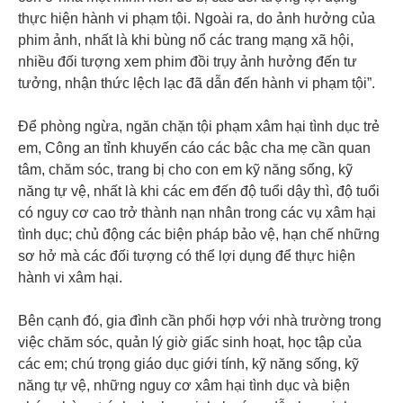
thực hiện hành vi phạm tội. Ngoài ra, do ảnh hưởng của
phim ảnh, nhất là khi bùng nổ các trang mạng xã hội,
nhiều đối tượng xem phim đồi trụy ảnh hưởng đến tư
tưởng, nhận thức lệch lạc đã dẫn đến hành vi phạm tội”.
Để phòng ngừa, ngăn chặn tội phạm xâm hại tình dục trẻ
em, Công an tỉnh khuyến cáo các bậc cha mẹ cần quan
tâm, chăm sóc, trang bị cho con em kỹ năng sống, kỹ
năng tự vệ, nhất là khi các em đến độ tuổi dậy thì, độ tuổi
có nguy cơ cao trở thành nạn nhân trong các vụ xâm hại
tình dục; chủ động các biện pháp bảo vệ, hạn chế những
sơ hở mà các đối tượng có thể lợi dụng để thực hiện
hành vi xâm hại.
Bên cạnh đó, gia đình cần phối hợp với nhà trường trong
việc chăm sóc, quản lý giờ giấc sinh hoạt, học tập của
các em; chú trọng giáo dục giới tính, kỹ năng sống, kỹ
năng tự vệ, những nguy cơ xâm hại tình dục và biện