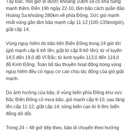
Tây Bắc, mỗi giờ đi được khoảng 10km và có khả năng
mạnh thêm. Đến 19h ngày 22-10, tâm bão cách quần đảo
Hoàng Sa khoảng 280km về phía Đông. Sức gió mạnh
nhất vùng gần tâm bão mạnh cấp 11-12 (100-135km/giờ),
giật cấp 14.
Vùng nguy hiểm do bão trên Biển Đông trong 24 giờ tới
(gió mạnh cấp 6 trở lên, giật từ cấp 8 trở lên): từ vĩ tuyến
14,5 đến 19,0 độ Vĩ Bắc; từ kinh tuyến 113,0 đến 119,0
độ Kinh Đông. Toàn bộ tàu thuyền hoạt động trong vùng
nguy hiểm đều có nguy cơ cao chịu tác động của gió giật
mạnh.
Do ảnh hưởng của bão, ở vùng biển phía Đông khu vực
Bắc Biển Đông có mưa bão, gió mạnh cấp 9-10, sau tăng
lên cấp 11-12, giật cấp 14; sóng biển cao từ 6-8m; biển
động dữ dội.
Trong 24 – 48 giờ tiếp theo, bão di chuyển theo hướng