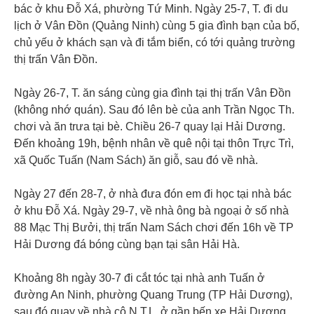
bác ở khu Đỗ Xá, phường Tứ Minh. Ngày 25-7, T. đi du
lịch ở Vân Đồn (Quảng Ninh) cùng 5 gia đình bạn của bố,
chủ yếu ở khách sạn và đi tắm biển, có tới quảng trường
thị trấn Vân Đồn.
Ngày 26-7, T. ăn sáng cùng gia đình tại thị trấn Vân Đồn
(không nhớ quán). Sau đó lên bè của anh Trần Ngọc Th.
chơi và ăn trưa tại bè. Chiều 26-7 quay lại Hải Dương.
Đến khoảng 19h, bệnh nhân về quê nội tại thôn Trực Trì,
xã Quốc Tuấn (Nam Sách) ăn giỗ, sau đó về nhà.
Ngày 27 đến 28-7, ở nhà đưa đón em đi học tại nhà bác
ở khu Đỗ Xá. Ngày 29-7, về nhà ông bà ngoại ở số nhà
88 Mạc Thị Bưởi, thị trấn Nam Sách chơi đến 16h về TP
Hải Dương đá bóng cùng bạn tại sân Hải Hà.
Khoảng 8h ngày 30-7 đi cắt tóc tại nhà anh Tuấn ở
đường An Ninh, phường Quang Trung (TP Hải Dương),
sau đó quay về nhà cô N.T.L. ở gần bến xe Hải Dương