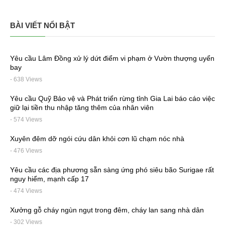
BÀI VIẾT NỔI BẬT
Yêu cầu Lâm Đồng xử lý dứt điểm vi phạm ở Vườn thượng uyển
bay
- 638 Views
Yêu cầu Quỹ Bảo vệ và Phát triển rừng tỉnh Gia Lai báo cáo việc
giữ lại tiền thu nhập tăng thêm của nhân viên
- 574 Views
Xuyên đêm dỡ ngói cứu dân khỏi cơn lũ chạm nóc nhà
- 476 Views
Yêu cầu các địa phương sẵn sàng ứng phó siêu bão Surigae rất
nguy hiểm, mạnh cấp 17
- 474 Views
Xưởng gỗ cháy ngùn ngụt trong đêm, cháy lan sang nhà dân
- 302 Views