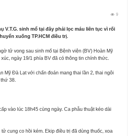
9
V.T.G. sinh mổ tại đây phải lọc máu liên tục vì rối
huyển xuống TP.HCM điều trị.
 ngờ tử vong sau sinh mổ tại Bệnh viện (BV) Hoàn Mỹ
 xúc, ngày 19/1 phía BV đã có thông tin chính thức.
n Mỹ Đà Lạt với chẩn đoán mang thai lần 2, thai ngôi
thứ 38.
i cấp vào lúc 18h45 cùng ngày. Ca phẫu thuật kéo dài
ử cung co hồi kém. Ekip điều trị đã dùng thuốc, xoa