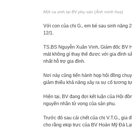
Một ca sinh tại BV phụ sản (Ảnh minh họa)
Với con của chị G., em bé sau sinh nặng 2
12/1.
TS.BS Nguyễn Xuân Vinh, Giám đốc BV Ho
mát không gì thay thế được với gia đình s
nhất hỗ trợ gia đình.
Nơi này cũng tiến hành họp hội đồng chu
giảm thiểu khả năng xảy ra sự cố tương tự 
Hiện tại, BV đang đợi kết luận của Hội đ
nguyên nhân tử vong của sản phụ.
Trước đó sau cái chết của chị V.T.G., gia
cho rằng ekip trực của BV Hoàn Mỹ Đà Lạt 