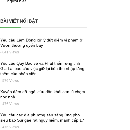
người biết
BÀI VIẾT NỔI BẬT
Yêu cầu Lâm Đồng xử lý dứt điểm vi phạm ở
Vườn thượng uyển bay
- 641 Views
Yêu cầu Quỹ Bảo vệ và Phát triển rừng tỉnh
Gia Lai báo cáo việc giữ lại tiền thu nhập tăng
thêm của nhân viên
- 576 Views
Xuyên đêm dỡ ngói cứu dân khỏi cơn lũ chạm
nóc nhà
- 476 Views
Yêu cầu các địa phương sẵn sàng ứng phó
siêu bão Surigae rất nguy hiểm, mạnh cấp 17
- 476 Views