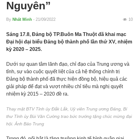
Nguyên”
By
Nhất Minh
- 21/09/2022
10
Sáng 17.8, Đảng bộ TP.Buôn Ma Thuột đã khai mạc
Đại hội đại biểu Đảng bộ thành phố lần thứ XV, nhiệm
kỳ 2020 – 2025.
Dưới sự quan tâm lãnh đạo, chỉ đạo của Trung ương và
tỉnh, sự vào cuộc quyết liệt của cả hệ thống chính trị
Đảng bộ thành phố đã thực hiện đồng bộ, hiệu quả các
giải pháp để đạt và vượt nhiều chỉ tiêu mà nghị quyết
nhiệm kỳ 2015 – 2020 đề ra.
Thay mặt BTV Tỉnh ủy Đắk Lắk, Uỷ viên Trung ương Đảng, Bí
thư Tỉnh ủy Bùi Văn Cường trao bức trướng tặng chúc mừng đại
hội. Ảnh Bảo Trung
Trong đó, nổi bật là tăng trưởng kinh tế bình quân giai