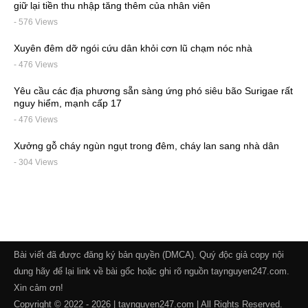
giữ lại tiền thu nhập tăng thêm của nhân viên
- 576 Views
Xuyên đêm dỡ ngói cứu dân khỏi cơn lũ chạm nóc nhà
- 476 Views
Yêu cầu các địa phương sẵn sàng ứng phó siêu bão Surigae rất
nguy hiểm, mạnh cấp 17
- 476 Views
Xưởng gỗ cháy ngùn ngụt trong đêm, cháy lan sang nhà dân
- 304 Views
Bài viết đã được đăng ký bản quyền (DMCA). Quý độc giả copy nội
dung hãy để lại link về bài gốc hoặc ghi rõ nguồn taynguyen247.com.
Xin cảm ơn!
Copyright © 2022 - 2026 | taynguyen247.com | All Rights Reserved.