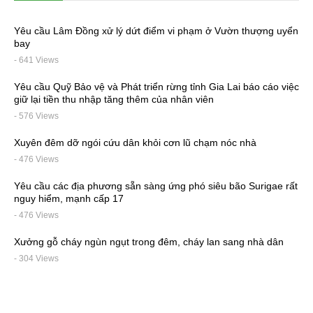
Yêu cầu Lâm Đồng xử lý dứt điểm vi phạm ở Vườn thượng uyển
bay
- 641 Views
Yêu cầu Quỹ Bảo vệ và Phát triển rừng tỉnh Gia Lai báo cáo việc
giữ lại tiền thu nhập tăng thêm của nhân viên
- 576 Views
Xuyên đêm dỡ ngói cứu dân khỏi cơn lũ chạm nóc nhà
- 476 Views
Yêu cầu các địa phương sẵn sàng ứng phó siêu bão Surigae rất
nguy hiểm, mạnh cấp 17
- 476 Views
Xưởng gỗ cháy ngùn ngụt trong đêm, cháy lan sang nhà dân
- 304 Views