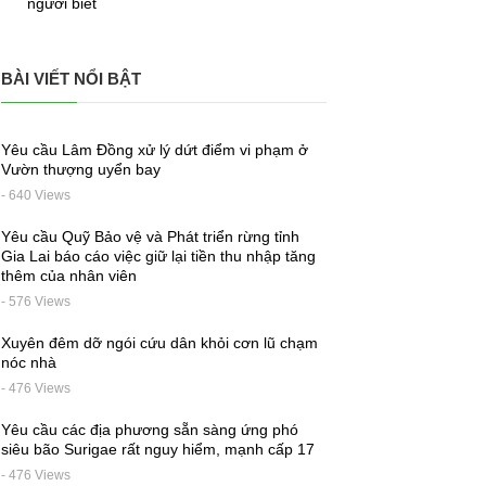
người biết
BÀI VIẾT NỔI BẬT
Yêu cầu Lâm Đồng xử lý dứt điểm vi phạm ở
Vườn thượng uyển bay
- 640 Views
Yêu cầu Quỹ Bảo vệ và Phát triển rừng tỉnh
Gia Lai báo cáo việc giữ lại tiền thu nhập tăng
thêm của nhân viên
- 576 Views
Xuyên đêm dỡ ngói cứu dân khỏi cơn lũ chạm
nóc nhà
- 476 Views
Yêu cầu các địa phương sẵn sàng ứng phó
siêu bão Surigae rất nguy hiểm, mạnh cấp 17
- 476 Views