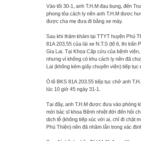
Vào tối 30-1, anh T.H.M đau bụng, đến Tr
phong tỏa cách ly nên anh T.H.M được h
được cha mẹ đưa đi bằng xe máy.
Sau khi thăm khám tại TTYT huyện Phú Th
81A 203.55 của lái xe N.T.S (tổ 6, thị tr
Gia Lai. Tại Khoa Cấp cứu của bệnh viện,
nhưng vì không có khu cách ly nên đã chu
Lai (không kèm giấy chuyển viện) tiếp tục đ
Ô tô BKS 81A 203.55 tiếp tục chở anh T.H
lúc 10 giờ 45 ngày 31-1.
Tại đây, anh T.H.M được đưa vào phòng k
mời bác sĩ khoa Bệnh nhiệt đới đến hội ch
dịch tễ (không tiếp xúc với ai, chỉ đi chặ
Phú Thiện) nên đã nhầm lẫn trong xác địn