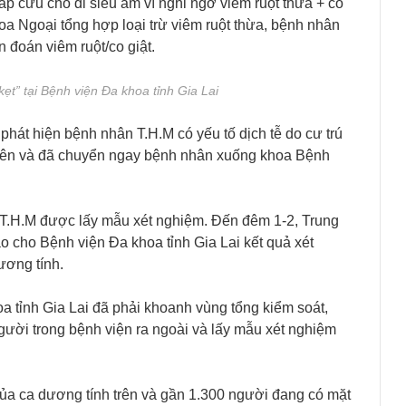
 cứu cho đi siêu âm vì nghi ngờ viêm ruột thừa + co
hoa Ngoại tổng hợp loại trừ viêm ruột thừa, bệnh nhân
đoán viêm ruột/co giật.
ẹt” tại Bệnh viện Đa khoa tỉnh Gia Lai
phát hiện bệnh nhân T.H.M có yếu tố dịch tễ do cư trú
 trên và đã chuyển ngay bệnh nhân xuống khoa Bệnh
 T.H.M được lấy mẫu xét nghiệm. Đến đêm 1-2, Trung
áo cho Bệnh viện Đa khoa tỉnh Gia Lai kết quả xét
ơng tính.
a tỉnh Gia Lai đã phải khoanh vùng tổng kiểm soát,
ười trong bệnh viện ra ngoài và lấy mẫu xét nghiệm
ủa ca dương tính trên và gần 1.300 người đang có mặt