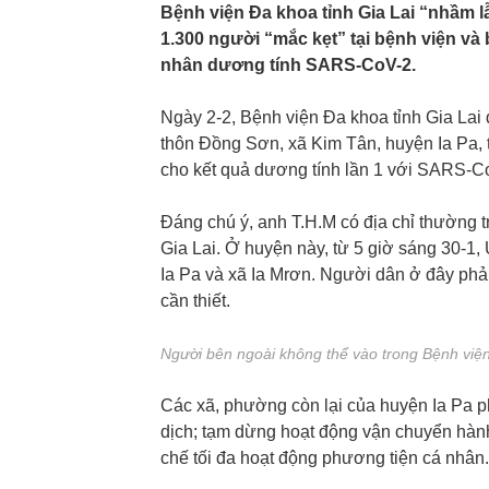
Bệnh viện Đa khoa tỉnh Gia Lai “nhầm lẫ
1.300 người “mắc kẹt” tại bệnh viện và
nhân dương tính SARS-CoV-2.
Ngày 2-2, Bệnh viện Đa khoa tỉnh Gia Lai 
thôn Đồng Sơn, xã Kim Tân, huyện Ia Pa, 
cho kết quả dương tính lần 1 với SARS-C
Đáng chú ý, anh T.H.M có địa chỉ thường trú
Gia Lai. Ở huyện này, từ 5 giờ sáng 30-1,
Ia Pa và xã Ia Mrơn. Người dân ở đây phải 
cần thiết.
Người bên ngoài không thể vào trong Bệnh viện
Các xã, phường còn lại của huyện Ia Pa p
dịch; tạm dừng hoạt động vận chuyển hàn
chế tối đa hoạt động phương tiện cá nhân.