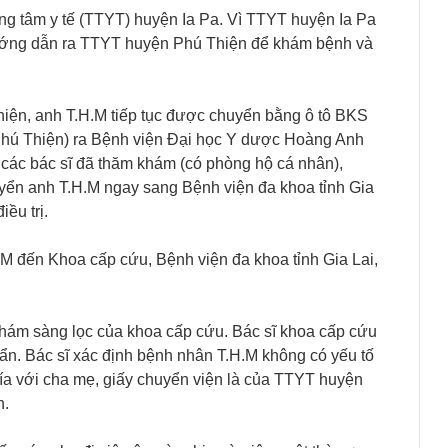
ung tâm y tế (TTYT) huyện Ia Pa. Vì TTYT huyện Ia Pa
ướng dẫn ra TTYT huyện Phú Thiện để khám bệnh và
iện, anh T.H.M tiếp tục được chuyển bằng ô tô BKS
ấn Phú Thiện) ra Bệnh viện Đại học Y dược Hoàng Anh
 các bác sĩ đã thăm khám (có phòng hộ cá nhân),
yển anh T.H.M ngay sang Bệnh viện đa khoa tỉnh Gia
iều trị.
.M đến Khoa cấp cứu, Bệnh viện đa khoa tỉnh Gia Lai,
hám sàng lọc của khoa cấp cứu. Bác sĩ khoa cấp cứu
ẩn. Bác sĩ xác định bệnh nhân T.H.M không có yếu tố
t mía với cha mẹ, giấy chuyển viện là của TTYT huyện
h.