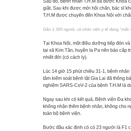
Sau đó, bệnh nhân T.H.M đã được Khoa cấp
giật. Sau khi được mời hội chẩn, bác sĩ k
T.H.M được chuyển đến Khoa Nội với chẩn 
Gần 1.300 người, cả nhân viên y tế đang “mắc k
Tại Khoa Nội, một điều dưỡng tiếp đón và 
tại xã Kim Tân, huyện Ia Pa nên báo cấp
nhiệt đới (có cách ly).
Lúc 14 giờ 15 phút chiều 31-1, bệnh nhân
tâm kiểm soát bệnh tật Gia Lai đã thông b
nghiệm SARS-CoV-2 của bệnh T.H.M là dư
Ngay sau khi có kết quả, Bệnh viện Đa kho
không nhận thêm bệnh nhân, không cho ng
toàn bộ bệnh viện.
Bước đầu xác định có có 23 người là F1 c