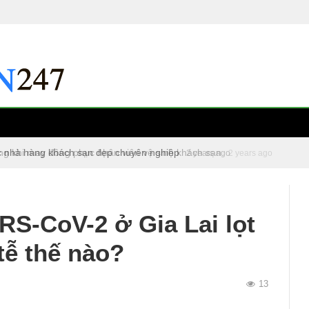
c nhà hàng khách sạn đẹp chuyên nghiệp
2 years ago
S-CoV-2 ở Gia Lai lọt
tễ thế nào?
13