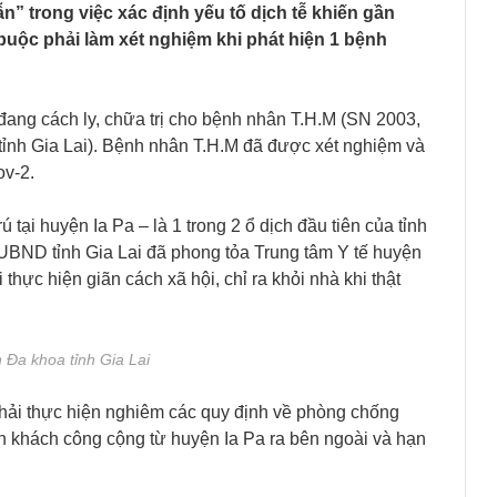
n” trong việc xác định yếu tố dịch tễ khiến gần
 buộc phải làm xét nghiệm khi phát hiện 1 bệnh
đang cách ly, chữa trị cho bệnh nhân T.H.M (SN 2003,
tỉnh Gia Lai). Bệnh nhân T.H.M đã được xét nghiệm và
ov-2.
 tại huyện Ia Pa – là 1 trong 2 ổ dịch đầu tiên của tỉnh
 UBND tỉnh Gia Lai đã phong tỏa Trung tâm Y tế huyện
thực hiện giãn cách xã hội, chỉ ra khỏi nhà khi thật
 Đa khoa tỉnh Gia Lai
hải thực hiện nghiêm các quy định về phòng chống
h khách công cộng từ huyện Ia Pa ra bên ngoài và hạn