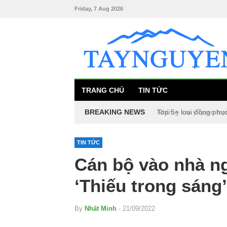
Friday, 7 Aug 2026
TRANG CHỦ
TIN TỨC
BREAKING NEWS
Top 5+ loại đồng phụ
TIN TỨC
Cán bộ vào nhà ng
‘Thiếu trong sáng’
By
Nhất Minh
- 21/09/2022