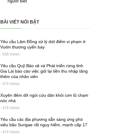
người biết
BÀI VIẾT NỔI BẬT
Yêu cầu Lâm Đồng xử lý dứt điểm vi phạm ở
Vườn thượng uyển bay
- 638 Views
Yêu cầu Quỹ Bảo vệ và Phát triển rừng tỉnh
Gia Lai báo cáo việc giữ lại tiền thu nhập tăng
thêm của nhân viên
- 574 Views
Xuyên đêm dỡ ngói cứu dân khỏi cơn lũ chạm
nóc nhà
- 476 Views
Yêu cầu các địa phương sẵn sàng ứng phó
siêu bão Surigae rất nguy hiểm, mạnh cấp 17
- 474 Views