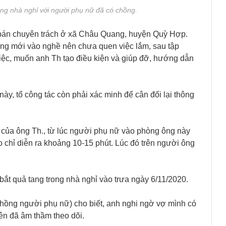
ong nhà nghỉ với người phụ nữ đã có chồng.
c bán chuyên trách ở xã Châu Quang, huyện Quỳ Hợp.
 cũng mới vào nghề nên chưa quen việc lắm, sau tập
việc, muốn anh Th tạo điều kiện và giúp đỡ, hướng dẫn
 này, tổ công tác còn phải xác minh để cân đối lại thông
 của ông Th., từ lúc người phụ nữ vào phòng ông này
 chỉ diễn ra khoảng 10-15 phút. Lúc đó trên người ông
bắt quả tang trong nhà nghỉ vào trưa ngày 6/11/2020.
, chồng người phụ nữ) cho biết, anh nghi ngờ vợ mình có
ên đã âm thầm theo dõi.