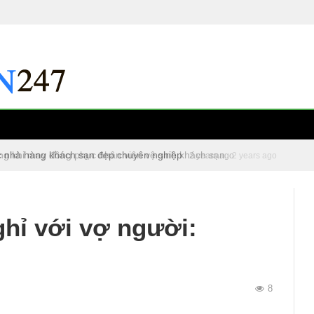
c nhà hàng khách sạn đẹp chuyên nghiệp
2 years ago
hỉ với vợ người:
8