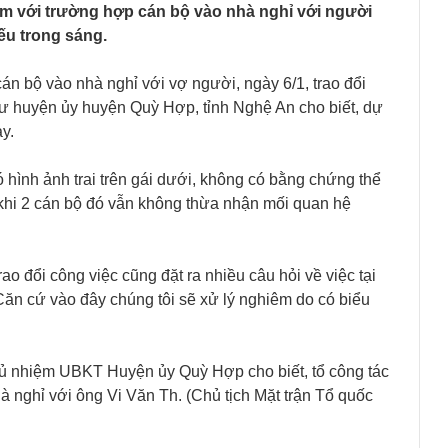
êm với trường hợp cán bộ vào nhà nghỉ với người
ếu trong sáng.
cán bộ vào nhà nghỉ với vợ người, ngày 6/1, trao đổi
thư huyện ủy huyện Quỳ Hợp, tỉnh Nghệ An cho biết, dự
y.
ó hình ảnh trai trên gái dưới, không có bằng chứng thể
 khi 2 cán bộ đó vẫn không thừa nhận mối quan hệ
ao đổi công việc cũng đặt ra nhiều câu hỏi về việc tại
 Căn cứ vào đây chúng tôi sẽ xử lý nghiêm do có biểu
ủ nhiệm UBKT Huyện ủy Quỳ Hợp cho biết, tổ công tác
 nghỉ với ông Vi Văn Th. (Chủ tịch Mặt trận Tổ quốc