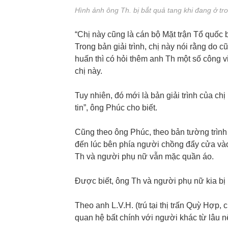
Hình ảnh ông Th. bị bắt quả tang khi đang ở tr
“Chị này cũng là cán bộ Mặt trận Tổ quố
Trong bản giải trình, chị này nói rằng do
huấn thì có hỏi thêm anh Th một số công 
chị này.
Tuy nhiên, đó mới là bản giải trình của chị
tin”, ông Phúc cho biết.
Cũng theo ông Phúc, theo bản tường trình
đến lúc bên phía người chồng đẩy cửa vào
Th và người phụ nữ vẫn mặc quần áo.
Được biết, ông Th và người phụ nữ kia bị 
Theo anh L.V.H. (trú tại thị trấn Quỳ Hợp
quan hệ bất chính với người khác từ lâu n