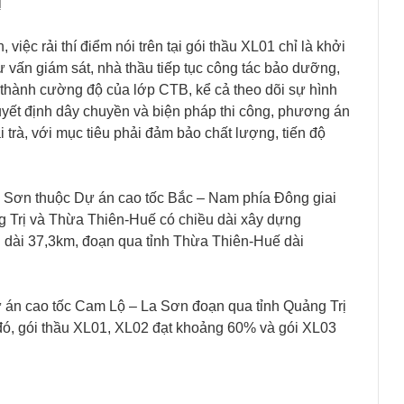
ị
c rải thí điểm nói trên tại gói thầu XL01 chỉ là khởi
ấn giám sát, nhà thầu tiếp tục công tác bảo dưỡng,
h thành cường độ của lớp CTB, kể cả theo dõi sự hình
 quyết định dây chuyền và biện pháp thi công, phương án
i trà, với mục tiêu phải đảm bảo chất lượng, tiến độ
 Sơn thuộc Dự án cao tốc Bắc – Nam phía Đông giai
g Trị và Thừa Thiên-Huế có chiều dài xây dựng
ị dài 37,3km, đoạn qua tỉnh Thừa Thiên-Huế dài
dự án cao tốc Cam Lộ – La Sơn đoạn qua tỉnh Quảng Trị
đó, gói thầu XL01, XL02 đạt khoảng 60% và gói XL03