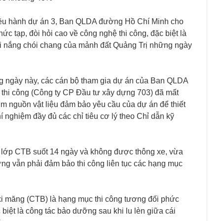
u hành dự án 3, Ban QLDA đường Hồ Chí Minh cho
ức tạp, đòi hỏi cao về công nghệ thi công, đặc biệt là
ái nắng chói chang của mảnh đất Quảng Trị những ngày
úng ngày này, các cán bộ tham gia dự án của Ban QLDA
thi công (Công ty CP Đầu tư xây dựng 703) đã mất
tìm nguồn vật liệu đảm bảo yêu cầu của dự án để thiết
 nghiệm đầy đủ các chỉ tiêu cơ lý theo Chỉ dẫn kỹ
 lớp CTB suốt 14 ngày và không được thông xe, vừa
ưng vẫn phải đảm bảo thi công liên tục các hạng mục
 xi măng (CTB) là hạng mục thi công tương đối phức
 biệt là công tác bảo dưỡng sau khi lu lèn giữa cái