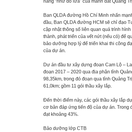
nắng “như đổ lửa” của mảnh đất Quảng Tr
Ban QLDA đường Hồ Chí Minh nhấn mạnh, việ
đầu, Ban QLDA đường HCM sẽ chỉ đạo Tư v
cập nhật thông số liên quan quá trình hìn
thành, phát triển của vết nứt (nếu có) để
bảo dưỡng hợp lý để triển khai thi công đạ
của dự án.
Dự án đầu tư xây dựng đoạn Cam Lộ – La
đoạn 2017 – 2020 qua địa phận tỉnh Quản
98,35km, trong đó đoạn qua tỉnh Quảng Tr
61,0km; gồm 11 gói thầu xây lắp.
Đến thời điểm này, các gói thầu xây lắp 
cơ bản đáp ứng tiến độ của dự án. Trong 
đạt khoảng 43%.
Bảo dưỡng lớp CTB