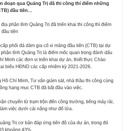
n đoạn qua Quảng Trị đã thi công thí điểm những
CTB) đầu tiên…
a phận tỉnh Quảng Trị đã triển khai thi công thí điểm
 đầu tiên
 cấp phối đá dăm gia cố xi măng đầu tiên (CTB) tại dự
 phận tỉnh Quảng Trị là điểm mốc quan trọng đánh dấu
inh các đơn vị triển khai dự án, thiết thực Chào
ại biểu HĐND các cấp nhiệm kỳ 2021-2026.
ồ Chí Minh, Tư vấn giám sát, nhà thầu thi công cùng
 công hạng mục CTB đã bắt đầu vào việc.
n chuyển từ trạm trộn đến công trường, tiếng máy rải,
ật làm việc dưới cái nắng như đổ lửa.
Quảng Trị cơ bản đáp ứng tiến độ của dự án, trong đó
L03 khoảng 43%