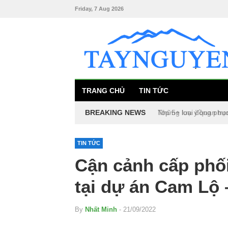
Friday, 7 Aug 2026
TRANG CHỦ
TIN TỨC
BREAKING NEWS
Top 5+ loại đồng phụ
TIN TỨC
Cận cảnh cấp phối
tại dự án Cam Lộ 
By
Nhất Minh
- 21/09/2022