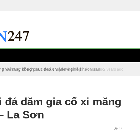
c nhà hàng khách sạn đẹp chuyên nghiệp
2 years ago
 đá dăm gia cố xi măng
– La Sơn
9