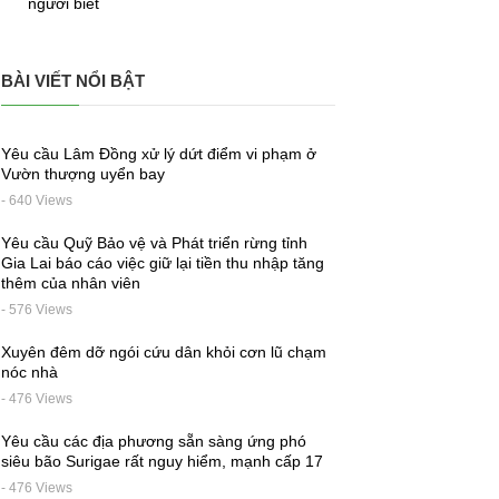
người biết
BÀI VIẾT NỔI BẬT
Yêu cầu Lâm Đồng xử lý dứt điểm vi phạm ở
Vườn thượng uyển bay
- 640 Views
Yêu cầu Quỹ Bảo vệ và Phát triển rừng tỉnh
Gia Lai báo cáo việc giữ lại tiền thu nhập tăng
thêm của nhân viên
- 576 Views
Xuyên đêm dỡ ngói cứu dân khỏi cơn lũ chạm
nóc nhà
- 476 Views
Yêu cầu các địa phương sẵn sàng ứng phó
siêu bão Surigae rất nguy hiểm, mạnh cấp 17
- 476 Views