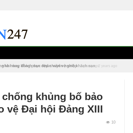
c nhà hàng khách sạn đẹp chuyên nghiệp
2 years ago
p chống khủng bố bảo
 vệ Đại hội Đảng XIII
10