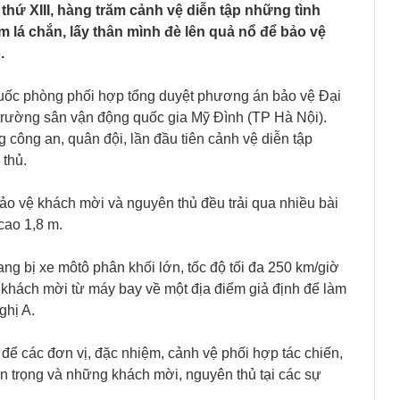
thứ XIII, hàng trăm cảnh vệ diễn tập những tình
lá chắn, lấy thân mình đè lên quả nổ để bảo vệ
.
uốc phòng phối hợp tổng duyệt phương án bảo vệ Đại
 trường sân vận động quốc gia Mỹ Đình (TP Hà Nội).
 công an, quân đội, lần đầu tiên cảnh vệ diễn tập
thủ.
o vệ khách mời và nguyên thủ đều trải qua nhiều bài
cao 1,8 m.
ang bị xe môtô phân khối lớn, tốc độ tối đa 250 km/giờ
 khách mời từ máy bay về một địa điểm giả định để làm
ghị A.
để các đơn vị, đặc nhiệm, cảnh vệ phối hợp tác chiến,
an trọng và những khách mời, nguyên thủ tại các sự