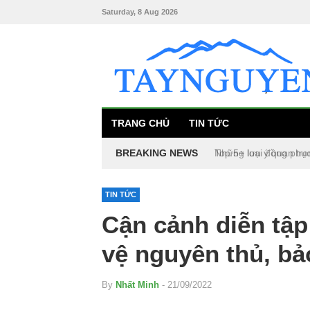
Saturday, 8 Aug 2026
TRANG CHỦ
TIN TỨC
BREAKING NEWS
Top 5+ loại đồng phụ
TIN TỨC
Cận cảnh diễn tậ
vệ nguyên thủ, bảo
By
Nhất Minh
- 21/09/2022