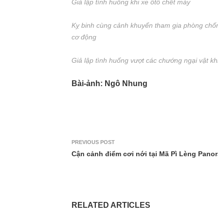
Giả lập tình huống khi xe ôtô chết máy
Kỵ binh cùng cảnh khuyển tham gia phòng chốn
cơ động
Giả lập tình huống vượt các chướng ngại vật k
Bài-ảnh: Ngô Nhung
PREVIOUS POST
Cận cảnh điểm cơi nới tại Mã Pì Lèng Pano
RELATED ARTICLES