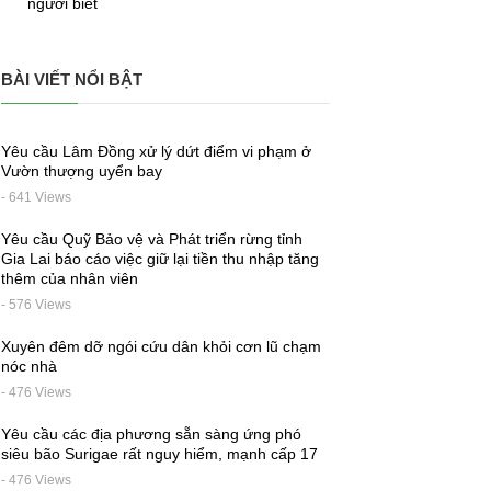
người biết
BÀI VIẾT NỔI BẬT
Yêu cầu Lâm Đồng xử lý dứt điểm vi phạm ở
Vườn thượng uyển bay
- 641 Views
Yêu cầu Quỹ Bảo vệ và Phát triển rừng tỉnh
Gia Lai báo cáo việc giữ lại tiền thu nhập tăng
thêm của nhân viên
- 576 Views
Xuyên đêm dỡ ngói cứu dân khỏi cơn lũ chạm
nóc nhà
- 476 Views
Yêu cầu các địa phương sẵn sàng ứng phó
siêu bão Surigae rất nguy hiểm, mạnh cấp 17
- 476 Views