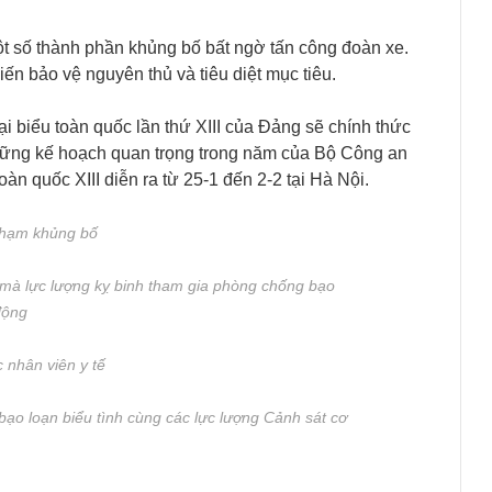
ột số thành phần khủng bố bất ngờ tấn công đoàn xe.
n bảo vệ nguyên thủ và tiêu diệt mục tiêu.
 biểu toàn quốc lần thứ XIII của Đảng sẽ chính thức
những kế hoạch quan trọng trong năm của Bộ Công an
n quốc XIII diễn ra từ 25-1 đến 2-2 tại Hà Nội.
 phạm khủng bố
p mà lực lượng kỵ binh tham gia phòng chống bạo
động
 nhân viên y tế
ạo loạn biểu tình cùng các lực lượng Cảnh sát cơ