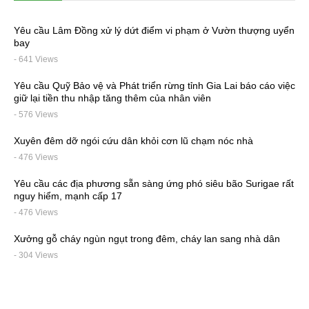
Yêu cầu Lâm Đồng xử lý dứt điểm vi phạm ở Vườn thượng uyển
bay
- 641 Views
Yêu cầu Quỹ Bảo vệ và Phát triển rừng tỉnh Gia Lai báo cáo việc
giữ lại tiền thu nhập tăng thêm của nhân viên
- 576 Views
Xuyên đêm dỡ ngói cứu dân khỏi cơn lũ chạm nóc nhà
- 476 Views
Yêu cầu các địa phương sẵn sàng ứng phó siêu bão Surigae rất
nguy hiểm, mạnh cấp 17
- 476 Views
Xưởng gỗ cháy ngùn ngụt trong đêm, cháy lan sang nhà dân
- 304 Views