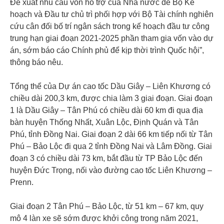
Đề xuất nhu cầu vốn hỗ trợ của Nhà nước để Bộ Kế
hoạch và Đầu tư chủ trì phối hợp với Bộ Tài chính nghiên
cứu cân đối bố trí ngân sách trong kế hoạch đầu tư công
trung hạn giai đoạn 2021-2025 phần tham gia vốn vào dự
án, sớm báo cáo Chính phủ để kịp thời trình Quốc hội”,
thông báo nêu.
Tổng thể của Dự án cao tốc Dầu Giây – Liên Khương có
chiều dài 200,3 km, được chia làm 3 giai đoạn. Giai đoạn
1 là Dầu Giây – Tân Phú có chiều dài 60 km đi qua địa
bàn huyện Thống Nhất, Xuân Lộc, Định Quán và Tân
Phú, tỉnh Đồng Nai. Giai đoạn 2 dài 66 km tiếp nối từ Tân
Phú – Bảo Lộc đi qua 2 tỉnh Đồng Nai và Lâm Đồng. Giai
đoạn 3 có chiều dài 73 km, bắt đầu từ TP Bảo Lộc đến
huyện Đức Trọng, nối vào đường cao tốc Liên Khương –
Prenn.
Giai đoạn 2 Tân Phú – Bảo Lộc, từ 51 km – 67 km, quy
mô 4 làn xe sẽ sớm được khởi công trong năm 2021,