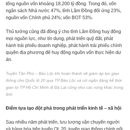
tổng nguồn vốn khoảng 18.200 tỷ đồng. Trong đó, vốn
ngân sách Nhà nước 47%, tỉnh Lâm Đồng đối ứng 23%,
nguồn vốn Chính phủ 24%; vốn BOT 53%.
Thủ tướng cũng đã đồng ý cho tỉnh Lâm Đồng huy động
mọi nguồn lực, như tín dụng, phát triển quỹ đất, phát
hành trái phiếu doanh nghiệp, phát hành trái phiếu chính
quyền địa phương để huy động nguồn vốn thực hiện dự
án.
Tuyến Tân Phú – Bảo Lộc khi hoàn thành sẽ giảm áp lực giao
thông cho Quốc lộ 20 qua TP Bảo Lộc và rút ngắn đáng kể thời
gian từ TP Hồ Chí Minh đi Đà Lạt cũng như các vùng khác trong
tỉnh
Điểm tựa tạo đột phá trong phát triển kinh tế – xã hội
Sau nhiều năm phát triển, lưu lượng vận chuyển người
và hàng hóa trên tuyến QL 20, tuyến giao thông chính nối