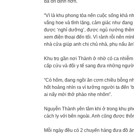
đã ổn định hơn.
“Vì là khu phong tỏa nên cuộc sống khá 
vắng hoe và tĩnh lặng, cảm giác như đang
được ‘nghỉ dưỡng’, được ngủ nướng thêm mộ
xem điện thoại đến tối. Vì rảnh rỗi nên mì
nhà cửa giúp anh chị chủ nhà, phụ nấu ăn”
Khu trọ gần nơi Thành ở nhờ có ca nhiễm C
cấp cứu và đội y tế sang đưa những người
“Có hôm, đang ngồi ăn cơm chiều bỗng nh
hốt hoảng nhìn ra vì tưởng người ta đến ‘bế
ai nấy mới thở phào nhẹ nhõm”.
Nguyễn Thành yên tâm khi ở trong khu ph
cách ly với bên ngoài. Anh cũng được th
Mỗi ngày đều có 2 chuyến hàng đưa đồ ăn