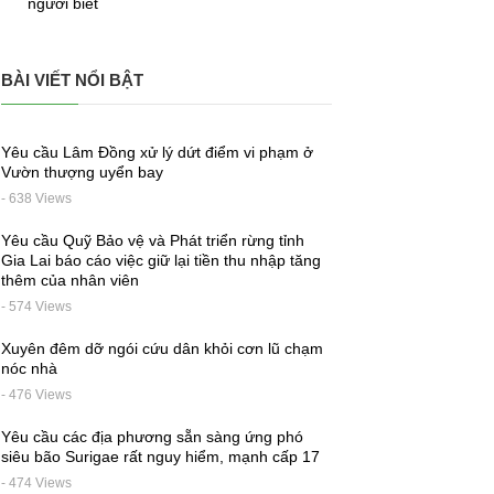
người biết
BÀI VIẾT NỔI BẬT
Yêu cầu Lâm Đồng xử lý dứt điểm vi phạm ở
Vườn thượng uyển bay
- 638 Views
Yêu cầu Quỹ Bảo vệ và Phát triển rừng tỉnh
Gia Lai báo cáo việc giữ lại tiền thu nhập tăng
thêm của nhân viên
- 574 Views
Xuyên đêm dỡ ngói cứu dân khỏi cơn lũ chạm
nóc nhà
- 476 Views
Yêu cầu các địa phương sẵn sàng ứng phó
siêu bão Surigae rất nguy hiểm, mạnh cấp 17
- 474 Views