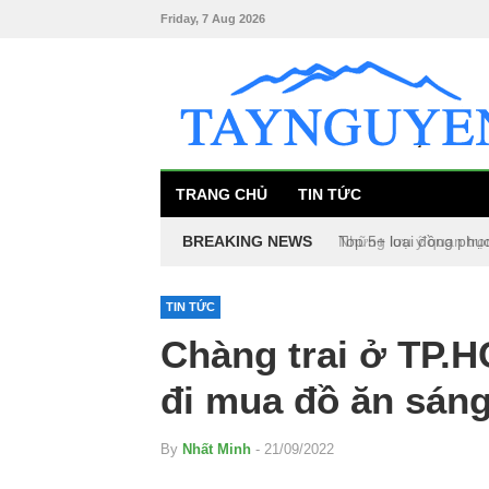
Friday, 7 Aug 2026
TRANG CHỦ
TIN TỨC
BREAKING NEWS
Top 5+ loại đồng phụ
TIN TỨC
Chàng trai ở TP.H
đi mua đồ ăn sáng
By
Nhất Minh
- 21/09/2022