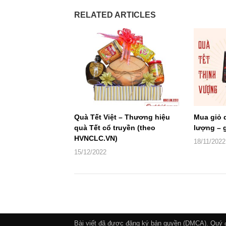
RELATED ARTICLES
Quà Tết Việt – Thương hiệu
Mua giỏ 
quà Tết cổ truyền (theo
lượng – g
HVNCLC.VN)
18/11/2022
15/12/2022
Bài viết đã được đăng ký bản quyền (DMCA). Quý độ