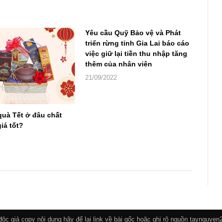
Yêu cầu Quỹ Bảo vệ và Phát
triển rừng tỉnh Gia Lai báo cáo
việc giữ lại tiền thu nhập tăng
thêm của nhân viên
21/09/2022
quà Tết ở đâu chất
iá tốt?
c giả copy nội dung hãy để lại link về bài gốc hoặc ghi rõ nguồn taynguye