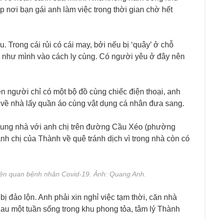
p nơi bạn gái anh làm việc trong thời gian chờ hết
. Trong cái rủi có cái may, bởi nếu bị ‘quây’ ở chỗ
ạ như mình vào cách ly cùng. Có người yêu ở đây nên
rên người chỉ có một bộ đồ cùng chiếc điện thoại, anh
về nhà lấy quần áo cùng vật dụng cá nhân đưa sang.
ung nhà với anh chị trên đường Cầu Xéo (phường
h chị của Thành về quê tránh dịch vì trong nhà còn có
iên quan bệnh nhân Covid-19. Ảnh: Quang Anh.
ị đảo lộn. Anh phải xin nghỉ việc tạm thời, căn nhà
Sau một tuần sống trong khu phong tỏa, tâm lý Thành