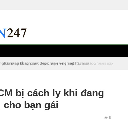
c nhà hàng khách sạn đẹp chuyên nghiệp
2 years ago
CM bị cách ly khi đang
 cho bạn gái
9