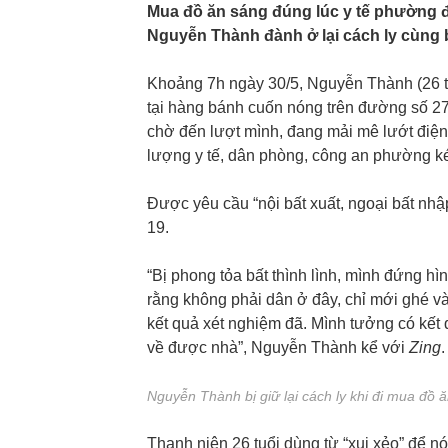
Mua đồ ăn sáng đúng lúc y tế phường đ
Nguyễn Thành đành ở lại cách ly cùng 
Khoảng 7h ngày 30/5, Nguyễn Thành (26 t
tại hàng bánh cuốn nóng trên đường số 
chờ đến lượt mình, đang mải mê lướt điện 
lượng y tế, dân phòng, công an phường k
Được yêu cầu “nội bất xuất, ngoại bất nhậ
19.
“Bị phong tỏa bất thình lình, mình đứng hì
rằng không phải dân ở đây, chỉ mới ghé v
kết quả xét nghiệm đã. Mình tưởng có kết
về được nhà”, Nguyễn Thành kể với
Zing
.
Nguyễn Thành bị giữ lại cách ly khi đi mua đồ 
Thanh niên 26 tuổi dùng từ “xui xẻo” để 