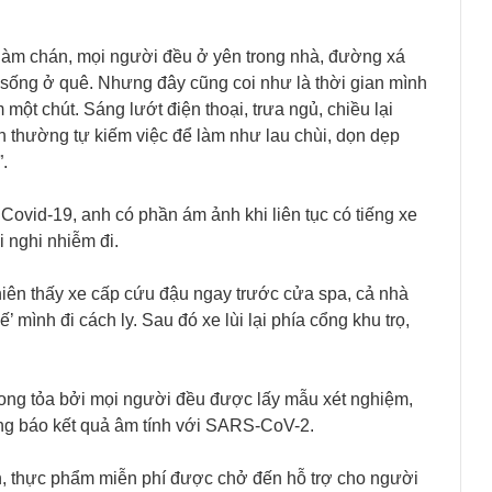
nhàm chán, mọi người đều ở yên trong nhà, đường xá
 sống ở quê. Nhưng đây cũng coi như là thời gian mình
t chút. Sáng lướt điện thoại, trưa ngủ, chiều lại
nh thường tự kiếm việc để làm như lau chùi, dọn dẹp
.
ovid-19, anh có phần ám ảnh khi liên tục có tiếng xe
 nghi nhiễm đi.
iên thấy xe cấp cứu đậu ngay trước cửa spa, cả nhà
’ mình đi cách ly. Sau đó xe lùi lại phía cổng khu trọ,
ong tỏa bởi mọi người đều được lấy mẫu xét nghiệm,
ông báo kết quả âm tính với SARS-CoV-2.
, thực phẩm miễn phí được chở đến hỗ trợ cho người