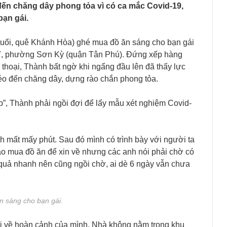
ến chăng dây phong tỏa vì có ca mắc Covid-19,
bạn gái.
uổi, quê Khánh Hòa) ghé mua đồ ăn sáng cho bạn gái
27, phường Sơn Kỳ (quận Tân Phú). Đứng xếp hàng
thoại, Thành bất ngờ khi ngẩng đầu lên đã thấy lực
éo đến chăng dây, dựng rào chắn phong tỏa.
p”, Thành phải ngồi đợi để lấy mẫu xét nghiệm Covid-
nh mất mấy phút. Sau đó mình có trình bày với người ta
ào mua đồ ăn để xin về nhưng các anh nói phải chờ có
 quả nhanh nên cũng ngồi chờ, ai dè 6 ngày vẫn chưa
ăn sáng cho bạn gái.
nói về hoàn cảnh của mình. Nhà không nằm trong khu