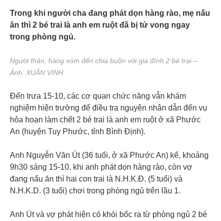
Trong khi người cha đang phát dọn hàng rào, mẹ nấu
ăn thì 2 bé trai là anh em ruột đã bị tử vong ngay
trong phòng ngủ.
Người thân, hàng xóm đến chia buồn với gia đình 2 bé trai –
Ảnh: XUÂN VINH
Đến trưa 15-10, các cơ quan chức năng vẫn khám
nghiệm hiện trường để điều tra nguyên nhân dẫn đến vụ
hỏa hoạn làm chết 2 bé trai là anh em ruột ở xã Phước
An (huyện Tuy Phước, tỉnh Bình Định).
Anh Nguyễn Văn Út (36 tuổi, ở xã Phước An) kể, khoảng
9h30 sáng 15-10, khi anh phát dọn hàng rào, còn vợ
đang nấu ăn thì hai con trai là N.H.K.Đ. (5 tuổi) và
N.H.K.D. (3 tuổi) chơi trong phòng ngủ trên lầu 1.
Anh Út và vợ phát hiện có khói bốc ra từ phòng ngủ 2 bé