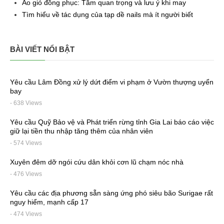
Áo gió đồng phục: Tầm quan trọng và lưu ý khi may
Tìm hiểu về tác dụng của tạp dề nails mà ít người biết
BÀI VIẾT NỔI BẬT
Yêu cầu Lâm Đồng xử lý dứt điểm vi phạm ở Vườn thượng uyển
bay
- 638 Views
Yêu cầu Quỹ Bảo vệ và Phát triển rừng tỉnh Gia Lai báo cáo việc
giữ lại tiền thu nhập tăng thêm của nhân viên
- 574 Views
Xuyên đêm dỡ ngói cứu dân khỏi cơn lũ chạm nóc nhà
- 476 Views
Yêu cầu các địa phương sẵn sàng ứng phó siêu bão Surigae rất
nguy hiểm, mạnh cấp 17
- 474 Views