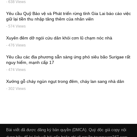
- 638 Views
Yêu cầu Quỹ Bảo vệ và Phát triển rừng tỉnh Gia Lai báo cáo việc
giữ lại tiền thu nhập tăng thêm của nhân viên
- 574 Views
Xuyên đêm dỡ ngói cứu dân khỏi cơn lũ chạm nóc nhà
- 476 Views
Yêu cầu các địa phương sẵn sàng ứng phó siêu bão Surigae rất
nguy hiểm, mạnh cấp 17
- 474 Views
Xưởng gỗ cháy ngùn ngụt trong đêm, cháy lan sang nhà dân
- 302 Views
Bài viết đã được đăng ký bản quyền (DMCA). Quý độc giả copy nội