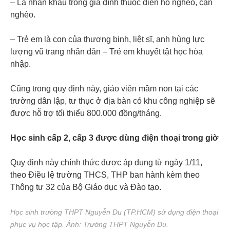
– Là nhân khẩu trong gia đình thuộc diện hộ nghèo, cận
nghèo.
– Trẻ em là con của thương binh, liệt sĩ, anh hùng lực
lượng vũ trang nhân dân – Trẻ em khuyết tật học hòa
nhập.
Cũng trong quy định này, giáo viên mầm non tại các
trường dân lập, tư thục ở địa bàn có khu công nghiệp sẽ
được hỗ trợ tối thiểu 800.000 đồng/tháng.
Học sinh cấp 2, cấp 3 được dùng điện thoại trong giờ
Quy định này chính thức được áp dụng từ ngày 1/11,
theo Điều lệ trường THCS, THP ban hành kèm theo
Thông tư 32 của Bộ Giáo dục và Đào tạo.
Học sinh trường THPT Nguyễn Du (TP.HCM) sử dụng điện thoại
phục vụ học tập. Ảnh: Trường THPT Nguyễn Du.