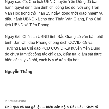
Ngay sau đó, Chủ tịch UBND huyện Yên Dũng đã ban
hành quyết định tạm đình chỉ công tác đối với ông Trần
Văn Học trong thời hạn 15 ngày, đồng thời giao nhiệm vụ
điều hành UBND xã cho ông Thân Văn Giang, Phó Chủ
tịch UBND xã Tiền Phong.
Ngày 6/6, Chủ tịch UBND tỉnh Bắc Giang có văn bản phê
bình Ban Chỉ đạo Phòng chống dịch COVID -19 và
Trưởng Ban Chỉ đạo PCD COVID -19 huyện Yên Dũng
do chưa làm tốt công tác chỉ đạo, kiểm tra, giám sát thực
hiện cách ly xã hội, cách ly y tế trên địa bàn.
Nguyễn Thắng
PREVIOUS POST
Chủ tịch xã bắt gỗ lậu… biếu cán bộ ở Đắk Lắk: Khởi tố