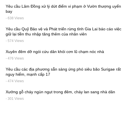
Yêu cầu Lâm Đồng xử lý dứt điểm vi phạm ở Vườn thượng uyển
bay
- 638 Views
Yêu cầu Quỹ Bảo vệ và Phát triển rừng tỉnh Gia Lai báo cáo việc
giữ lại tiền thu nhập tăng thêm của nhân viên
- 574 Views
Xuyên đêm dỡ ngói cứu dân khỏi cơn lũ chạm nóc nhà
- 476 Views
Yêu cầu các địa phương sẵn sàng ứng phó siêu bão Surigae rất
nguy hiểm, mạnh cấp 17
- 474 Views
Xưởng gỗ cháy ngùn ngụt trong đêm, cháy lan sang nhà dân
- 301 Views