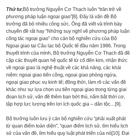
Thứ tư,
Bộ trưởng Nguyễn Cơ Thạch luôn “trăn trở về
phương pháp luận ngoại giao”[8]. Đây là vấn đề Bộ
trưởng đã bỏ nhiều công sức. Ông đã viết và trình bày
chuyên đề rất hay “Những suy nghĩ về phương pháp luận
công tác ngoại giao” cho cán bộ nghiên cứu của Bộ
Ngoại giao tại Câu lạc bộ Quốc tế đầu năm 1986. Trong
thuyết trình của mình, Bộ trưởng Nguyễn Cơ Thạch đã đề
cập các thuyết quan hệ quốc tế từ cổ đến kim, nhận thức
về ngoại giao là nghệ thuật về các khả năng, các khái
niệm: ngoại giao tiến công, ngoại giao phòng ngừa,
ngoại giao phục vụ kinh tế; đồng thời, làm rõ các vấn đề
khác như sự lựa chọn ưu tiên ngoại giao trong từng giai
đoạn lịch sử, vấn đề thêm bạn bớt thù, nắm bắt thời cơ,
tập hợp lực lượng trên lợi ích quốc gia – dân tộc…[9].
Bộ trưởng luôn lưu ý cán bộ nghiên cứu “phải xuất phát
từ quan điểm toàn diện”, “quan điểm lịch sử, tìm hiểu lịch
sử của vấn đề, tìm hiểu quy luật phát triển của nó[10]. Đại