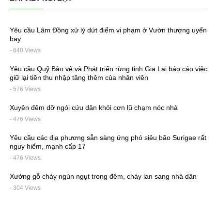
Yêu cầu Lâm Đồng xử lý dứt điểm vi phạm ở Vườn thượng uyển
bay
- 640 Views
Yêu cầu Quỹ Bảo vệ và Phát triển rừng tỉnh Gia Lai báo cáo việc
giữ lại tiền thu nhập tăng thêm của nhân viên
- 576 Views
Xuyên đêm dỡ ngói cứu dân khỏi cơn lũ chạm nóc nhà
- 476 Views
Yêu cầu các địa phương sẵn sàng ứng phó siêu bão Surigae rất
nguy hiểm, mạnh cấp 17
- 476 Views
Xưởng gỗ cháy ngùn ngụt trong đêm, cháy lan sang nhà dân
- 304 Views