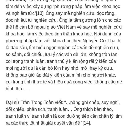
tâm đến việc xây dựng “phương pháp làm việc khoa học
và nghiêm tức”[13]. Ông say mê nghiên cứu, đọc rộng,
đọc nhiều, tự nghiên cứu. Ông là tấm gương lớn cho các
thế hệ cán bộ ngoại giao Việt Nam về say mê nghiên cứu
khoa học, làm việc theo tinh thần khoa học. Nội dung của
phương pháp làm việc khoa học theo Nguyễn Cơ Thạch
là đào sâu, tìm hiểu ngọn nguồn các vấn đề nghiên cứu,
so sánh, đối chiếu, lưu ý các vấn đề lớn, không tràn lan,
coi trọng tranh luận, tranh thủ ý kiến rộng rãi ý kiến của
mọi người dù là cán bộ lớn hay nhỏ, mới hay kỳ cựu,
không bao giờ áp đặt ý kiến của mình cho người khác,
coi trọng tính thực tế và hiệu quả công việc, không câu nệ
hình thức…
Đại sứ Trần Trọng Toàn viết: “…năng ghi chép, suy nghĩ,
đối chiếu, phân tích, tranh luận… Ông thích bàn thảo,
tranh luận vì tranh luận là con đường tiếp cận chân lý, tìm
ra các thức tốt nhất giải quyết vấn đề “[14].