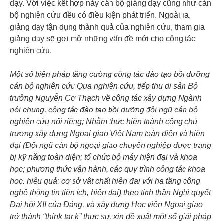
dạy. Với việc kết hợp này cán bộ giảng dạy cũng như cán
bộ nghiên cứu đều có điều kiện phát triển. Ngoài ra,
giảng dạy tận dụng thành quả của nghiên cứu, tham gia
giảng dạy sẽ gợi mở những vấn đề mới cho công tác
nghiên cứu.
Một số biện pháp tăng cường công tác đào tạo bồi dưỡng
cán bộ nghiên cứu Qua nghiên cứu, tiếp thu di sản Bộ
trưởng Nguyễn Cơ Thạch về công tác xây dựng Ngành
nói chung, công tác đào tạo bồi dưỡng đội ngũ cán bộ
nghiên cứu nối riêng; Nhằm thực hiện thành công chủ
trương xây dựng Ngoại giao Việt Nam toàn diện và hiện
đại (Đội ngũ cán bộ ngoại giao chuyên nghiệp được trang
bị kỹ năng toàn diện; tổ chức bộ máy hiện đại và khoa
học; phương thức vận hành, các quy trình công tác khoa
học, hiệu quả; cơ sở vật chất hiện đại với hạ tầng công
nghệ thông tin tiện ích, hiện đại) theo tinh thần Nghị quyết
Đại hội XII của Đảng, và xây dựng Học viện Ngoại giao
trở thành “think tank” thực sự, xin đề xuất một số giải pháp