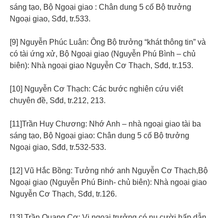
sáng tạo, Bộ Ngoại giao : Chân dung 5 cố Bộ trưởng
Ngoại giao, Sđd, tr.533.
[9] Nguyễn Phúc Luân: Ông Bộ trưởng “khát thông tin” và
có tài ứng xử, Bộ Ngoại giao (Nguyễn Phú Bình – chủ
biên): Nhà ngoại giao Nguyễn Cơ Thạch, Sđd, tr.153.
[10] Nguyễn Cơ Thạch: Các bước nghiên cứu viết
chuyên đề, Sđd, tr.212, 213.
[11]Trần Huy Chương: Nhớ Anh – nhà ngoại giao tài ba
sáng tạo, Bộ Ngoại giao: Chân dung 5 cố Bộ trưởng
Ngoại giao, Sđd, tr.532-533.
[12] Vũ Hắc Bồng: Tưởng nhớ anh Nguyễn Cơ Thạch,Bộ
Ngoại giao (Nguyễn Phú Binh- chủ biên): Nhà ngoại giao
Nguyễn Cơ Thạch, Sđd, tr.126.
[13] Trần Quang Cơ: Vị ngoại trưởng có nụ cười hấp dẫn,