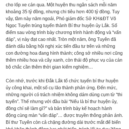
cho lốp xe cán qua. Một huyện thu ngân sách mỗi năm
khoảng 35 tỷ đồng, nhưng chi tiêu hơn 400 tỷ đồng. Tuy
vậy, tầm này năm ngoái, Phó giám đốc Sở KH&ĐT Võ
Ngọc Tuyên trúng tuyển thành Bí thư huyện ủy Lắk. Số
điểm sau vòng trình bày chương trình hành động và “vấn
đáp”, vị này đạt cao nhất. Tròn một năm, ông Tuyên đã
đánh dấu bằng hội nghị xúc tiến đầu tư trên và những
con đường hoa đang hình thành; công sở nhiều nơi cũng
thêm nhiều hoa và cây xanh, còn thái độ phục vụ của cán
bộ chắc cần thêm thời gian kiểm nghiệm…
Còn nhớ, trước khi Đắk Lắk tổ chức tuyển bí thư huyện
ủy công khai, một số cụ lão thành phản ứng. Đến mức,
những người có trách nhiệm không dám dùng cụm từ “thi
tuyển”. Thế nhưng với đầu bài “Nếu là bí thư huyện ủy,
đồng chí sẽ làm gì?” và bản trình bày kế hoạch hành
động cùng màn “vấn đáp”… được truyền thông phản ánh.
Bí thư Tuyên còn cả chặng đường dài trước mắt để biến