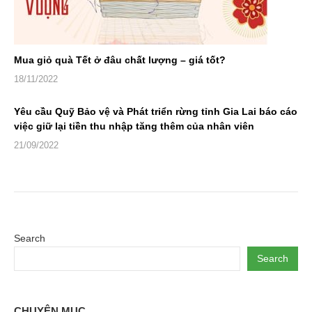
Mua giỏ quà Tết ở đâu chất lượng – giá tốt?
18/11/2022
Yêu cầu Quỹ Bảo vệ và Phát triển rừng tỉnh Gia Lai báo cáo
việc giữ lại tiền thu nhập tăng thêm của nhân viên
21/09/2022
Search
Search
CHUYÊN MỤC