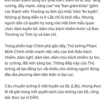
khó khăn thành động lực phát triển, tránh lối tư duy “tăng
cường, đẩy mạnh, nâng cao” mà “ban giám khảo” (gồm
các thành viên Thường vụ tỉnh ủy) nhắc hôm “thi tuyển”.
Những gì đang diễn ra ở Lắk chỉ là khởi đầu. Nhưng
người dân có quyền hy vọng vào một hình mẫu quan
chức dám tuyên bố, dám chịu trách nhiệm trước cả Ban
Thường vụ Tỉnh ủy và báo chí.
Trong phiên họp Chính phủ gần đây, Thủ tướng Phạm
Minh Chính nhấn mạnh việc nêu cao tinh thần trách
nhiệm, dám nghĩ, dám làm, dám chịu trách nhiệm; tự lực,
tự cường, đổi mới sáng tạo. Thông điệp này của Thủ
tướng sẽ tạo động lực rất nhiều cho những người đứng
đầu địa phương dám dấn thân vì đại cục.
Câu chuyện tưởng ở một huyện xa lắc (Lắk), nhưng thực
tế rất gần trong mỗi quyết sách của những cán bộ, công
bộc thực sự vì DÂN.