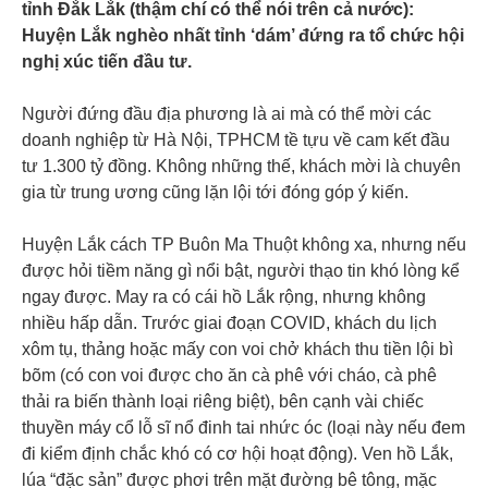
tỉnh Đắk Lắk (thậm chí có thể nói trên cả nước):
Huyện Lắk nghèo nhất tỉnh ‘dám’ đứng ra tổ chức hội
nghị xúc tiến đầu tư.
Người đứng đầu địa phương là ai mà có thể mời các
doanh nghiệp từ Hà Nội, TPHCM tề tựu về cam kết đầu
tư 1.300 tỷ đồng. Không những thế, khách mời là chuyên
gia từ trung ương cũng lặn lội tới đóng góp ý kiến.
Huyện Lắk cách TP Buôn Ma Thuột không xa, nhưng nếu
được hỏi tiềm năng gì nổi bật, người thạo tin khó lòng kể
ngay được. May ra có cái hồ Lắk rộng, nhưng không
nhiều hấp dẫn. Trước giai đoạn COVID, khách du lịch
xôm tụ, thảng hoặc mấy con voi chở khách thu tiền lội bì
bõm (có con voi được cho ăn cà phê với cháo, cà phê
thải ra biến thành loại riêng biệt), bên cạnh vài chiếc
thuyền máy cổ lỗ sĩ nổ đinh tai nhức óc (loại này nếu đem
đi kiểm định chắc khó có cơ hội hoạt động). Ven hồ Lắk,
lúa “đặc sản” được phơi trên mặt đường bê tông, mặc