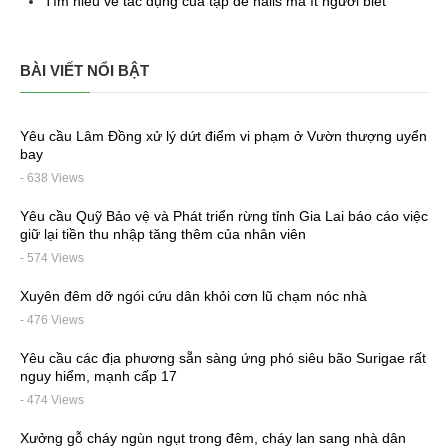
Tìm hiểu về tác dụng của tạp dề nails mà ít người biết
BÀI VIẾT NỔI BẬT
Yêu cầu Lâm Đồng xử lý dứt điểm vi phạm ở Vườn thượng uyển
bay
- 638 Views
Yêu cầu Quỹ Bảo vệ và Phát triển rừng tỉnh Gia Lai báo cáo việc
giữ lại tiền thu nhập tăng thêm của nhân viên
- 574 Views
Xuyên đêm dỡ ngói cứu dân khỏi cơn lũ chạm nóc nhà
- 476 Views
Yêu cầu các địa phương sẵn sàng ứng phó siêu bão Surigae rất
nguy hiểm, mạnh cấp 17
- 474 Views
Xưởng gỗ cháy ngùn ngụt trong đêm, cháy lan sang nhà dân