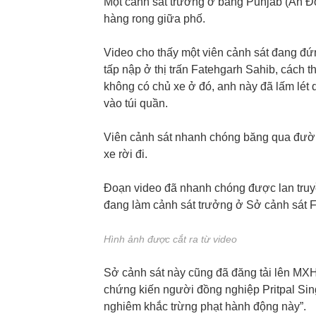
Một cảnh sát trưởng ở bang Punjab (Ấn Độ)
hàng rong giữa phố.
Video cho thấy một viên cảnh sát đang đứ
tấp nập ở thị trấn Fatehgarh Sahib, cách
không có chủ xe ở đó, anh này đã lấm lét 
vào túi quần.
Viên cảnh sát nhanh chóng băng qua đường 
xe rời đi.
Đoạn video đã nhanh chóng được lan truyền
đang làm cảnh sát trưởng ở Sở cảnh sát 
Hình ảnh được cắt ra từ video
Sở cảnh sát này cũng đã đăng tải lên MXH,
chứng kiến người đồng nghiệp Pritpal Sing
nghiêm khắc trừng phạt hành động này”.