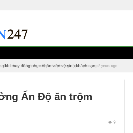
ng khi may đồng phục nhân viên vệ sinh khách sạn
c nhà hàng khách sạn đẹp chuyên nghiệp
2 years ago
2 years ago
ưởng Ấn Độ ăn trộm
9