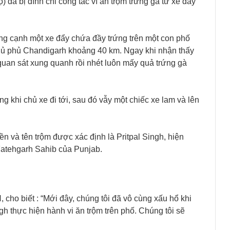
 đã bị đình chỉ công tác vì ăn trộm trứng gà từ xe đẩy
ng cạnh một xe đẩy chứa đầy trứng trên một con phố
 thủ phủ Chandigarh khoảng 40 km. Ngay khi nhận thấy
quan sát xung quanh rồi nhét luôn mấy quả trứng gà
khi chủ xe đi tới, sau đó vẫy một chiếc xe lam và lên
 và tên trộm được xác định là Pritpal Singh, hiện
Fatehgarh Sahib của Punjab.
 cho biết : “Mới đây, chúng tôi đã vô cùng xấu hổ khi
h thực hiện hành vi ăn trộm trên phố. Chúng tôi sẽ