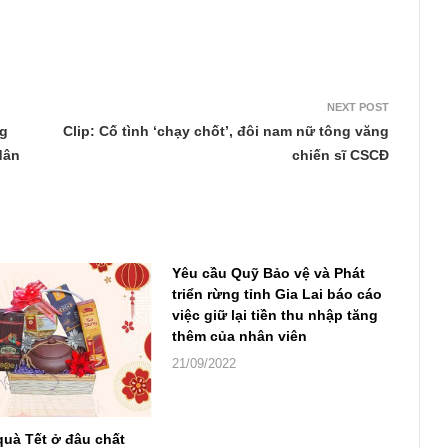
NEXT POST
ng
Clip: Cố tình ‘chạy chốt’, đôi nam nữ tông văng
dân
chiến sĩ CSCĐ
Yêu cầu Quỹ Bảo vệ và Phát
triển rừng tỉnh Gia Lai báo cáo
việc giữ lại tiền thu nhập tăng
thêm của nhân viên
21/09/2022
quà Tết ở đâu chất