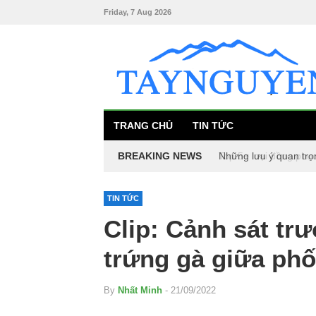
Friday, 7 Aug 2026
TRANG CHỦ
TIN TỨC
BREAKING NEWS
Những lưu ý quan trọ
Top 5+ loại đồng phụ
TIN TỨC
Clip: Cảnh sát tr
trứng gà giữa phố
By
Nhất Minh
- 21/09/2022