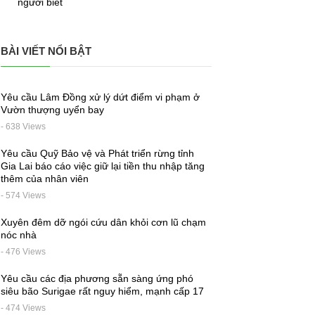
người biết
BÀI VIẾT NỔI BẬT
Yêu cầu Lâm Đồng xử lý dứt điểm vi phạm ở
Vườn thượng uyển bay
- 638 Views
Yêu cầu Quỹ Bảo vệ và Phát triển rừng tỉnh
Gia Lai báo cáo việc giữ lại tiền thu nhập tăng
thêm của nhân viên
- 574 Views
Xuyên đêm dỡ ngói cứu dân khỏi cơn lũ chạm
nóc nhà
- 476 Views
Yêu cầu các địa phương sẵn sàng ứng phó
siêu bão Surigae rất nguy hiểm, mạnh cấp 17
- 474 Views