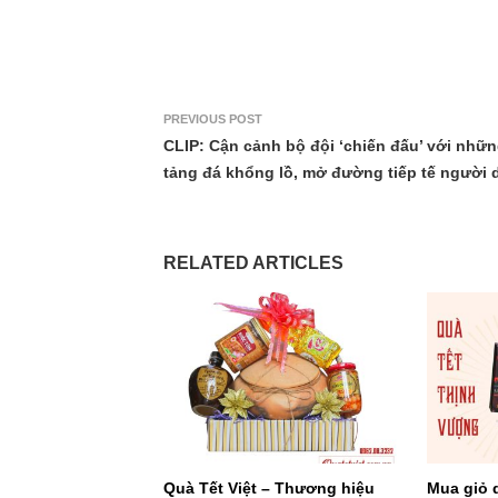
PREVIOUS POST
CLIP: Cận cảnh bộ đội ‘chiến đấu’ với nhữ
tảng đá khổng lồ, mở đường tiếp tế người 
RELATED ARTICLES
Quà Tết Việt – Thương hiệu
Mua giỏ 