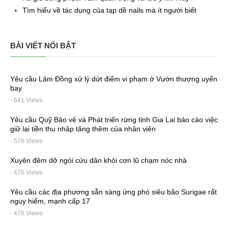
Tìm hiểu về tác dụng của tạp dề nails mà ít người biết
BÀI VIẾT NỔI BẬT
Yêu cầu Lâm Đồng xử lý dứt điểm vi phạm ở Vườn thượng uyển
bay
- 641 Views
Yêu cầu Quỹ Bảo vệ và Phát triển rừng tỉnh Gia Lai báo cáo việc
giữ lại tiền thu nhập tăng thêm của nhân viên
- 576 Views
Xuyên đêm dỡ ngói cứu dân khỏi cơn lũ chạm nóc nhà
- 476 Views
Yêu cầu các địa phương sẵn sàng ứng phó siêu bão Surigae rất
nguy hiểm, mạnh cấp 17
- 476 Views