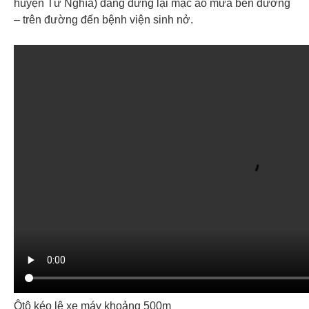
huyện Tư Nghĩa) đang dừng lại mặc áo mưa bên đường
– trên đường đến bệnh viện sinh nở.
Ôtô kéo lê xe máy khoảng 500m