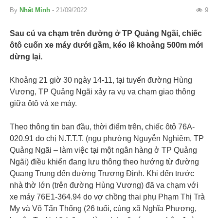
By
Nhất Minh
- 21/09/2022
9
Sau cú va chạm trên đường ở TP Quảng Ngãi, chiếc
ôtô cuốn xe máy dưới gầm, kéo lê khoảng 500m mới
dừng lại.
Khoảng 21 giờ 30 ngày 14-11, tại tuyến đường Hùng
Vương, TP Quảng Ngãi xảy ra vụ va chạm giao thông
giữa ôtô và xe máy.
Theo thông tin ban đầu, thời điểm trên, chiếc ôtô 76A-
020.91 do chị N.T.T.T. (ngụ phường Nguyễn Nghiêm, TP
Quảng Ngãi – làm việc tại một ngân hàng ở TP Quảng
Ngãi) điều khiển đang lưu thông theo hướng từ đường
Quang Trung đến đường Trương Định. Khi đến trước
nhà thờ lớn (trên đường Hùng Vương) đã va chạm với
xe máy 76E1-364.94 do vợ chồng thai phụ Phạm Thị Trà
My và Võ Tấn Thống (26 tuổi, cùng xã Nghĩa Phương,