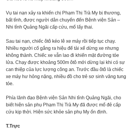
Vụ tai nạn xảy ra khiến chị Phạm Thị Trà My bị thương,
bất tỉnh, được người dân chuyển đến Bệnh viện Sản –
Nhi tỉnh Quảng Ngãi cấp cứu, mổ lấy thai.
Sau tai nạn, chiếc ôtô kéo lê xe máy rồi tiếp tục chạy.
Nhiều người cố gắng ra hiệu để tài xế dừng xe nhưng
không thành. Chiếc xe vẫn lao đi khiến mặt đường tóe
lửa. Chạy được khoảng 500m ôtô mới dừng lại khi có sự
can thiệp của lực lượng công an. Trước đầu ôtô là chiếc
xe máy hư hỏng nặng, nhiều đồ cho trẻ sơ sinh văng tung
tóe.
Phía lãnh đạo Bệnh viện Sản Nhi tỉnh Quảng Ngãi, cho
biết hiện sản phụ Phạm Thị Trà My đã được mổ đẻ cấp
cứu kịp thời. Hiện sức khỏe sản phụ My ổn định.
T.Trực