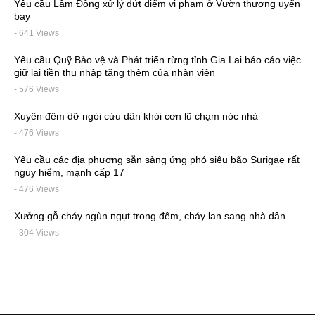
Yêu cầu Lâm Đồng xử lý dứt điểm vi phạm ở Vườn thượng uyển
bay
- 641 Views
Yêu cầu Quỹ Bảo vệ và Phát triển rừng tỉnh Gia Lai báo cáo việc
giữ lại tiền thu nhập tăng thêm của nhân viên
- 576 Views
Xuyên đêm dỡ ngói cứu dân khỏi cơn lũ chạm nóc nhà
- 476 Views
Yêu cầu các địa phương sẵn sàng ứng phó siêu bão Surigae rất
nguy hiểm, mạnh cấp 17
- 476 Views
Xưởng gỗ cháy ngùn ngụt trong đêm, cháy lan sang nhà dân
- 304 Views