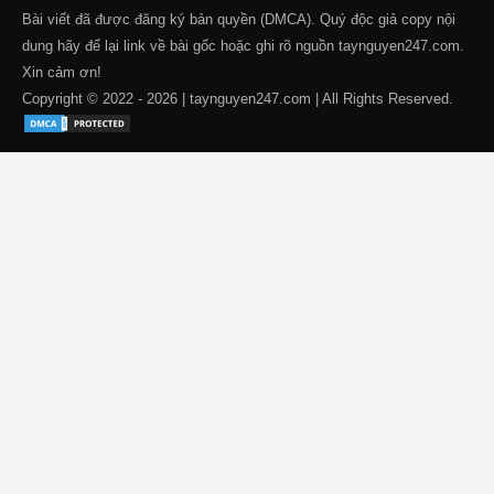
Bài viết đã được đăng ký bản quyền (DMCA). Quý độc giả copy nội
dung hãy để lại link về bài gốc hoặc ghi rõ nguồn taynguyen247.com.
Xin cảm ơn!
Copyright © 2022 - 2026 | taynguyen247.com | All Rights Reserved.