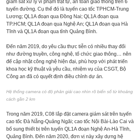
giám sát xử lý vi phạm trật tự, an toàn giao thông trên 6
tuyến đường. Cụ thể đó là tuyến cao tốc TPHCM-Trung
Lương; QL1A đoạn qua Đồng Nai; QL1A đoạn qua
TP.HCM; QL1A đoạn qua Nghệ An; QL1A đoạn qua Hà
Tĩnh và QL1A đoạn qua tỉnh Quảng Bình.
Đến năm 2019, do yêu cầu thực tiễn có nhiều thay đổi
như đường truyền, công nghệ, tổ chức giao thông… nên
để cập nhật công nghệ hiện đại, phù hợp với phát triển
khoa học kỹ thuật và yêu cầu, nhiệm vụ của CSGT, Bộ
Công an đã có quyết định điều chỉnh dự án.
Hệ thống camera có độ phân giải cao nhìn rõ biển số từ khoảng
cách gần 2 km
Trong năm 2019, C08 lắp đặt camera giám sát trên tuyến
cao tốc Đà Nẵng-Quảng Ngãi; cao tốc Nội Bài-Lào Cai và
bổ sung thiết bị trên tuyến QL1A đoạn Nghệ An-Hà Tĩnh,
Quảng Bình. Đến năm 2020, đơn vị này xây dựng hệ