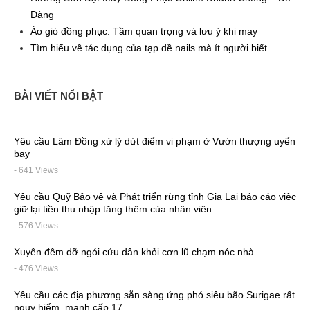
Dàng
Áo gió đồng phục: Tầm quan trọng và lưu ý khi may
Tìm hiểu về tác dụng của tạp dề nails mà ít người biết
BÀI VIẾT NỔI BẬT
Yêu cầu Lâm Đồng xử lý dứt điểm vi phạm ở Vườn thượng uyển
bay
- 641 Views
Yêu cầu Quỹ Bảo vệ và Phát triển rừng tỉnh Gia Lai báo cáo việc
giữ lại tiền thu nhập tăng thêm của nhân viên
- 576 Views
Xuyên đêm dỡ ngói cứu dân khỏi cơn lũ chạm nóc nhà
- 476 Views
Yêu cầu các địa phương sẵn sàng ứng phó siêu bão Surigae rất
nguy hiểm, mạnh cấp 17