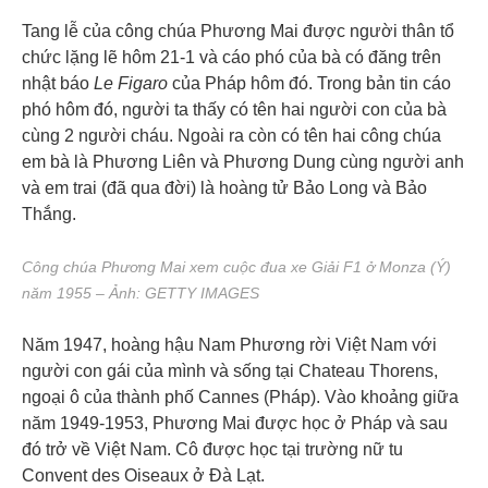
Tang lễ của công chúa Phương Mai được người thân tổ
chức lặng lẽ hôm 21-1 và cáo phó của bà có đăng trên
nhật báo
Le Figaro
của Pháp hôm đó. Trong bản tin cáo
phó hôm đó, người ta thấy có tên hai người con của bà
cùng 2 người cháu. Ngoài ra còn có tên hai công chúa
em bà là Phương Liên và Phương Dung cùng người anh
và em trai (đã qua đời) là hoàng tử Bảo Long và Bảo
Thắng.
Công chúa Phương Mai xem cuộc đua xe Giải F1 ở Monza (Ý)
năm 1955 – Ảnh: GETTY IMAGES
Năm 1947, hoàng hậu Nam Phương rời Việt Nam với
người con gái của mình và sống tại Chateau Thorens,
ngoại ô của thành phố Cannes (Pháp). Vào khoảng giữa
năm 1949-1953, Phương Mai được học ở Pháp và sau
đó trở về Việt Nam. Cô được học tại trường nữ tu
Convent des Oiseaux ở Đà Lạt.