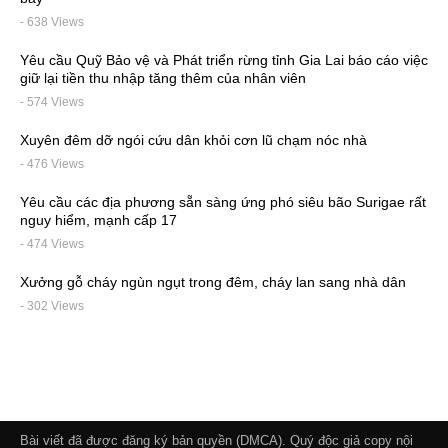
- 638 Views
Yêu cầu Quỹ Bảo vệ và Phát triển rừng tỉnh Gia Lai báo cáo việc
giữ lại tiền thu nhập tăng thêm của nhân viên
- 574 Views
Xuyên đêm dỡ ngói cứu dân khỏi cơn lũ chạm nóc nhà
- 476 Views
Yêu cầu các địa phương sẵn sàng ứng phó siêu bão Surigae rất
nguy hiểm, mạnh cấp 17
- 474 Views
Xưởng gỗ cháy ngùn ngụt trong đêm, cháy lan sang nhà dân
- 302 Views
Bài viết đã được đăng ký bản quyền (DMCA). Quý độc giả copy nội