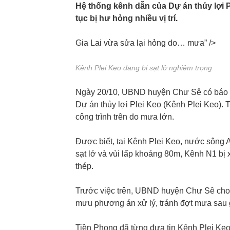
Hệ thống kênh dẫn của Dự án thủy lợi Pl
tục bị hư hỏng nhiều vị trí.
Gia Lai vừa sửa lại hỏng do… mưa” />
Kênh Plei Keo đang bị sạt lở nghiêm trọng
Ngày 20/10, UBND huyện Chư Sê có báo cáo
Dự án thủy lợi Plei Keo (Kênh Plei Keo).
công trình trên do mưa lớn.
Được biết, tại Kênh Plei Keo, nước sông 
sạt lở và vùi lấp khoảng 80m, Kênh N1 bị 
thép.
Trước việc trên, UBND huyện Chư Sê cho b
mưu phương án xử lý, tránh đợt mưa sau gâ
Tiền Phong đã từng đưa tin Kênh Plei Keo