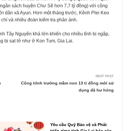
 ngân sách huyện Chư Sê hơn 7,7 tỷ đồng) với công
ời dân xã Ayun. Hơn một tháng trước, Kênh Plei Keo
chí và nhiều đoàn kiểm tra phản ánh.
nh Tây Nguyên khá lớn khiến cho nhiều tỉnh bị ngập,
ng bị sạt lở như ở Kon Tum, Gia Lai.
NEXT POST
ủ
Công trình trường mầm non 13 tỉ đồng mới sử
dụng đã hư hỏng
Yêu cầu Quỹ Bảo vệ và Phát
triển rừng tỉnh Gia Lai báo cáo