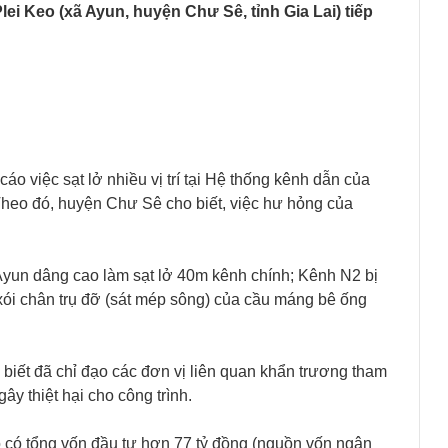
ei Keo (xã Ayun, huyện Chư Sê, tỉnh Gia Lai) tiếp
 việc sạt lở nhiều vị trí tại Hệ thống kênh dẫn của
 Theo đó, huyện Chư Sê cho biết, việc hư hỏng của
Ayun dâng cao làm sạt lở 40m kênh chính; Kênh N2 bị
xói chân trụ đỡ (sát mép sông) của cầu máng bê ống
iết đã chỉ đạo các đơn vị liên quan khẩn trương tham
y thiệt hại cho công trình.
 có tổng vốn đầu tư hơn 77 tỷ đồng (nguồn vốn ngân