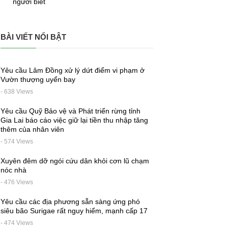
người biết
BÀI VIẾT NỔI BẬT
Yêu cầu Lâm Đồng xử lý dứt điểm vi phạm ở
Vườn thượng uyển bay
- 638 Views
Yêu cầu Quỹ Bảo vệ và Phát triển rừng tỉnh
Gia Lai báo cáo việc giữ lại tiền thu nhập tăng
thêm của nhân viên
- 574 Views
Xuyên đêm dỡ ngói cứu dân khỏi cơn lũ chạm
nóc nhà
- 476 Views
Yêu cầu các địa phương sẵn sàng ứng phó
siêu bão Surigae rất nguy hiểm, mạnh cấp 17
- 474 Views