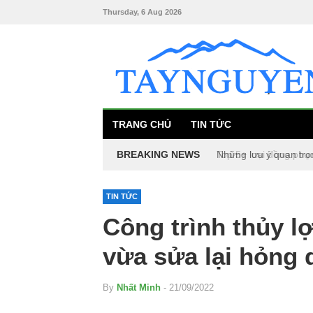
Thursday, 6 Aug 2026
TRANG CHỦ
TIN TỨC
BREAKING NEWS
Những lưu ý quan trọ
Top 5+ loại đồng phụ
TIN TỨC
Công trình thủy lợ
vừa sửa lại hỏng
By
Nhất Minh
- 21/09/2022