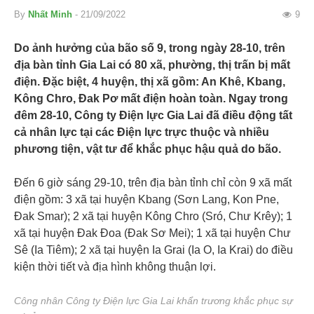
By
Nhất Minh
- 21/09/2022
9
Do ảnh hưởng của bão số 9, trong ngày 28-10, trên
địa bàn tỉnh Gia Lai có 80 xã, phường, thị trấn bị mất
điện. Đặc biệt, 4 huyện, thị xã gồm: An Khê, Kbang,
Kông Chro, Đak Pơ mất điện hoàn toàn. Ngay trong
đêm 28-10, Công ty Điện lực Gia Lai đã điều động tất
cả nhân lực tại các Điện lực trực thuộc và nhiều
phương tiện, vật tư để khắc phục hậu quả do bão.
Đến 6 giờ sáng 29-10, trên địa bàn tỉnh chỉ còn 9 xã mất
điện gồm: 3 xã tại huyện Kbang (Sơn Lang, Kon Pne,
Đak Smar); 2 xã tại huyện Kông Chro (Sró, Chư Krêy); 1
xã tại huyện Đak Đoa (Đak Sơ Mei); 1 xã tại huyện Chư
Sê (Ia Tiêm); 2 xã tại huyện Ia Grai (Ia O, Ia Krai) do điều
kiện thời tiết và địa hình không thuận lợi.
Công nhân Công ty Điện lực Gia Lai khẩn trương khắc phục sự