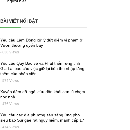
người biết
BÀI VIẾT NỔI BẬT
Yêu cầu Lâm Đồng xử lý dứt điểm vi phạm ở
Vườn thượng uyển bay
- 638 Views
Yêu cầu Quỹ Bảo vệ và Phát triển rừng tỉnh
Gia Lai báo cáo việc giữ lại tiền thu nhập tăng
thêm của nhân viên
- 574 Views
Xuyên đêm dỡ ngói cứu dân khỏi cơn lũ chạm
nóc nhà
- 476 Views
Yêu cầu các địa phương sẵn sàng ứng phó
siêu bão Surigae rất nguy hiểm, mạnh cấp 17
- 474 Views