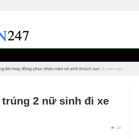
ng khi may đồng phục nhân viên vệ sinh khách sạn
c nhà hàng khách sạn đẹp chuyên nghiệp
2 years ago
2 years ago
 trúng 2 nữ sinh đi xe
14