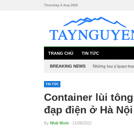
Thursday, 6 Aug 2026
TRANG CHỦ
TIN TỨC
BREAKING NEWS
Những lưu ý quan trọ
Top 5+ loại đồng phụ
TIN TỨC
Container lùi tông
đạp điện ở Hà Nội
By
Nhất Minh
- 21/09/2022