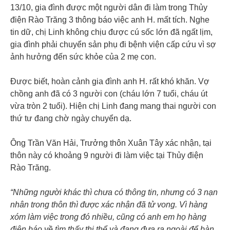
13/10, gia đình được một người dân đi làm trong Thủy
điện Rào Trăng 3 thông báo việc anh H. mất tích. Nghe
tin dữ, chị Linh không chịu được cú sốc lớn đã ngất lịm,
gia đình phải chuyển sản phụ đi bệnh viện cấp cứu vì sợ
ảnh hưởng đến sức khỏe của 2 mẹ con.
Được biết, hoàn cảnh gia đình anh H. rất khó khăn. Vợ
chồng anh đã có 3 người con (cháu lớn 7 tuổi, cháu út
vừa tròn 2 tuổi). Hiện chị Linh đang mang thai người con
thứ tư đang chờ ngày chuyển dạ.
Ông Trần Văn Hải, Trưởng thôn Xuân Tây xác nhận, tại
thôn này có khoảng 9 người đi làm việc tại Thủy điện
Rào Trăng.
“Những người khác thì chưa có thông tin, nhưng có 3 nạn
nhân trong thôn thì được xác nhận đã tử vong. Vì hàng
xóm làm việc trong đó nhiều, cũng có anh em họ hàng
điện báo về tìm thấy thi thể và đang đưa ra ngoài để bàn