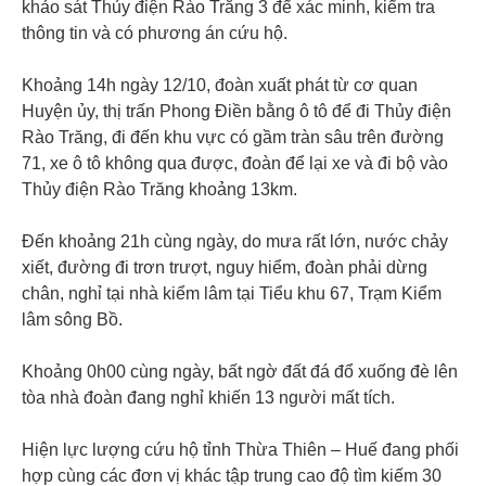
khảo sát Thủy điện Rào Trăng 3 để xác minh, kiểm tra
thông tin và có phương án cứu hộ.
Khoảng 14h ngày 12/10, đoàn xuất phát từ cơ quan
Huyện ủy, thị trấn Phong Điền bằng ô tô để đi Thủy điện
Rào Trăng, đi đến khu vực có gầm tràn sâu trên đường
71, xe ô tô không qua được, đoàn để lại xe và đi bộ vào
Thủy điện Rào Trăng khoảng 13km.
Đến khoảng 21h cùng ngày, do mưa rất lớn, nước chảy
xiết, đường đi trơn trượt, nguy hiểm, đoàn phải dừng
chân, nghỉ tại nhà kiểm lâm tại Tiểu khu 67, Trạm Kiểm
lâm sông Bồ.
Khoảng 0h00 cùng ngày, bất ngờ đất đá đổ xuống đè lên
tòa nhà đoàn đang nghỉ khiến 13 người mất tích.
Hiện lực lượng cứu hộ tỉnh Thừa Thiên – Huế đang phối
hợp cùng các đơn vị khác tập trung cao độ tìm kiếm 30