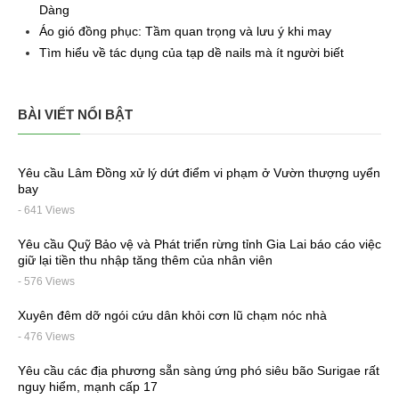
Dàng
Áo gió đồng phục: Tầm quan trọng và lưu ý khi may
Tìm hiểu về tác dụng của tạp dề nails mà ít người biết
BÀI VIẾT NỔI BẬT
Yêu cầu Lâm Đồng xử lý dứt điểm vi phạm ở Vườn thượng uyển
bay
- 641 Views
Yêu cầu Quỹ Bảo vệ và Phát triển rừng tỉnh Gia Lai báo cáo việc
giữ lại tiền thu nhập tăng thêm của nhân viên
- 576 Views
Xuyên đêm dỡ ngói cứu dân khỏi cơn lũ chạm nóc nhà
- 476 Views
Yêu cầu các địa phương sẵn sàng ứng phó siêu bão Surigae rất
nguy hiểm, mạnh cấp 17