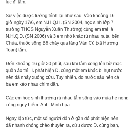
lúc đi tắm.
Sự việc được tường trình lại như sau: Vào khoảng 16
giờ ngày 17/6, em N.H.Q.H. (SN 2004, học sinh lớp 7,
trường THCS Nguyễn Xuân Thưởng) cùng em trai là
N.H.Q.D. (SN 2006) và 3 em nhỏ khác rủ nhau ra tại bến
Chùa, thuộc sông Bồ chảy qua làng Vân Cù (xã Hương
Toàn) tắm.
Đến khoảng 16 giờ 30 phút, sau khi tắm xong lên bờ mặc
quần áo thì H. phát hiện D. cùng một em khác bị hụt nước
nên đã nhảy xuống cứu. Tuy nhiên, do nước sâu nên cả
ba em kéo nhau chìm dần.
Các em học sinh thường rủ nhau tắm sông vào mùa hè nón
cùng nguy hiểm. Ảnh: Minh họa.
Ngay lập tức, một số người dân ở gần đó phát hiện nên
đã nhanh chóng chèo thuyền ra, cứu được D. cùng bạn,