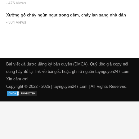
- 476 Views
Xưởng gỗ cháy ngùn ngụt trong đêm, cháy lan sang nhà dân
- 304 Views
Bài viết đã được đăng ký bản quyền (DMCA). Quý độc giả copy nội
dung hãy để lại link về bài gốc hoặc ghi rõ nguồn taynguyen247.com.
Xin cảm ơn!
Copyright © 2022 - 2026 | taynguyen247.com | All Rights Reserved.