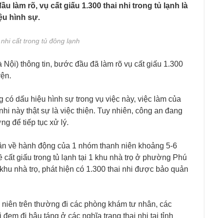
làm rõ, vụ cất giấu 1.300 thai nhi trong tủ lạnh là
ệu hình sự.
nhi cất trong tủ đông lạnh
ội) thông tin, bước đầu đã làm rõ vụ cất giấu 1.300
yện.
có dấu hiệu hình sự trong vụ việc này, việc làm của
nhi này thật sự là việc thiện. Tuy nhiên, công an đang
g để tiếp tục xử lý.
ân về hành động của 1 nhóm thanh niên khoảng 5-6
 cất giấu trong tủ lạnh tại 1 khu nhà trọ ở phường Phú
u nhà trọ, phát hiện có 1.300 thai nhi được bảo quản
h niên trên thường đi các phòng khám tư nhân, các
i đem đi hậu táng ở các nghĩa trang thai nhi tại tỉnh