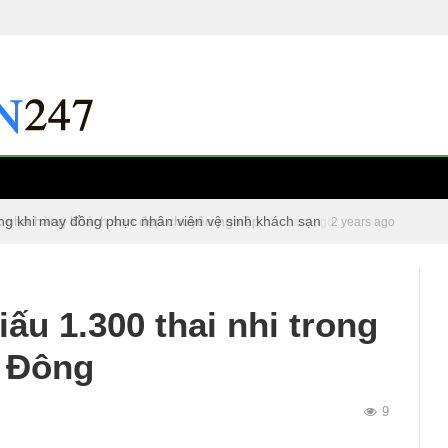
ng khi may đồng phục nhân viên vệ sinh khách sạn
c nhà hàng khách sạn đẹp chuyên nghiệp
2 years ago
2 years ago
iấu 1.300 thai nhi trong
à Đông
9