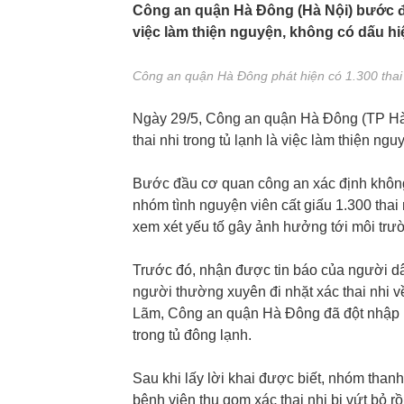
Công an quận Hà Đông (Hà Nội) bước đầu 
việc làm thiện nguyện, không có dấu hi
Công an quận Hà Đông phát hiện có 1.300 thai 
Ngày 29/5, Công an quận Hà Đông (TP Hà N
thai nhi trong tủ lạnh là việc làm thiện ngu
Bước đầu cơ quan công an xác định không 
nhóm tình nguyện viên cất giấu 1.300 thai 
xem xét yếu tố gây ảnh hưởng tới môi trườn
Trước đó, nhận được tin báo của người d
người thường xuyên đi nhặt xác thai nhi về
Lãm, Công an quận Hà Đông đã đột nhập kh
trong tủ đông lạnh.
Sau khi lấy lời khai được biết, nhóm than
bệnh viện thu gom xác thai nhi bị vứt bỏ rồ