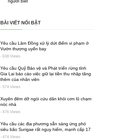
người biết
BÀI VIẾT NỔI BẬT
Yêu cầu Lâm Đồng xử lý dứt điểm vi phạm ở
Vườn thượng uyển bay
- 638 Views
Yêu cầu Quỹ Bảo vệ và Phát triển rừng tỉnh
Gia Lai báo cáo việc giữ lại tiền thu nhập tăng
thêm của nhân viên
- 574 Views
Xuyên đêm dỡ ngói cứu dân khỏi cơn lũ chạm
nóc nhà
- 476 Views
Yêu cầu các địa phương sẵn sàng ứng phó
siêu bão Surigae rất nguy hiểm, mạnh cấp 17
- 474 Views