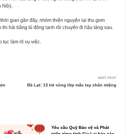
 Nội).
, thời gian gần đây, nhóm thiện nguyện lại thu gom
thi hài bằng tủ đông lạnh rồi chuyển đi hậu táng sau.
tục làm rõ vụ việc.
NEXT POST
ược
Đà Lạt: 13 trẻ cùng lớp mắc tay chân miệng
Yêu cầu Quỹ Bảo vệ và Phát
triển rừng tỉnh Gia Lai báo cáo