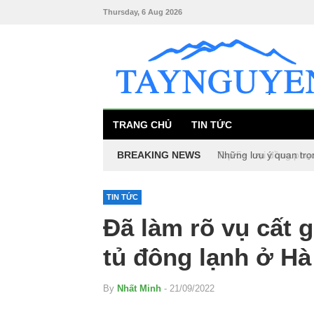
Thursday, 6 Aug 2026
TRANG CHỦ
TIN TỨC
BREAKING NEWS
Những lưu ý quan trọ
Top 5+ loại đồng phụ
TIN TỨC
Đã làm rõ vụ cất g
tủ đông lạnh ở H
By
Nhất Minh
- 21/09/2022