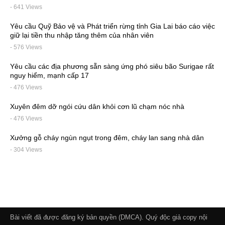
- 641 Views
Yêu cầu Quỹ Bảo vệ và Phát triển rừng tỉnh Gia Lai báo cáo việc
giữ lại tiền thu nhập tăng thêm của nhân viên
- 576 Views
Yêu cầu các địa phương sẵn sàng ứng phó siêu bão Surigae rất
nguy hiểm, mạnh cấp 17
- 476 Views
Xuyên đêm dỡ ngói cứu dân khỏi cơn lũ chạm nóc nhà
- 476 Views
Xưởng gỗ cháy ngùn ngụt trong đêm, cháy lan sang nhà dân
- 304 Views
Bài viết đã được đăng ký bản quyền (DMCA). Quý độc giả copy nội