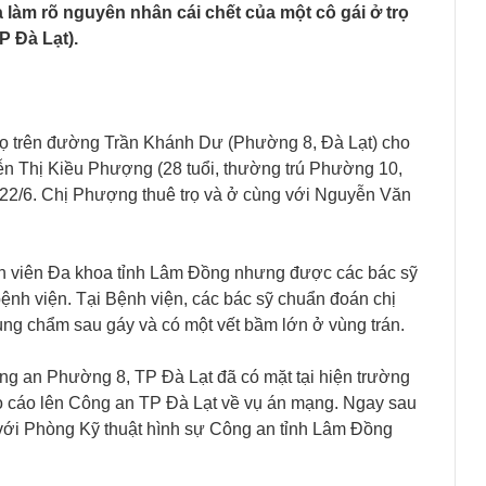
 làm rõ nguyên nhân cái chết của một cô gái ở trọ
P Đà Lạt).
rọ trên đường Trần Khánh Dư (Phường 8, Đà Lạt) cho
ễn Thị Kiều Phượng (28 tuổi, thường trú Phường 10,
g 22/6. Chị Phượng thuê trọ và ở cùng với Nguyễn Văn
h viên Đa khoa tỉnh Lâm Đồng nhưng được các bác sỹ
bệnh viện. Tại Bệnh viện, các bác sỹ chuẩn đoán chị
ng chẩm sau gáy và có một vết bầm lớn ở vùng trán.
ông an Phường 8, TP Đà Lạt đã có mặt tại hiện trường
áo cáo lên Công an TP Đà Lạt về vụ án mạng. Ngay sau
với Phòng Kỹ thuật hình sự Công an tỉnh Lâm Đồng