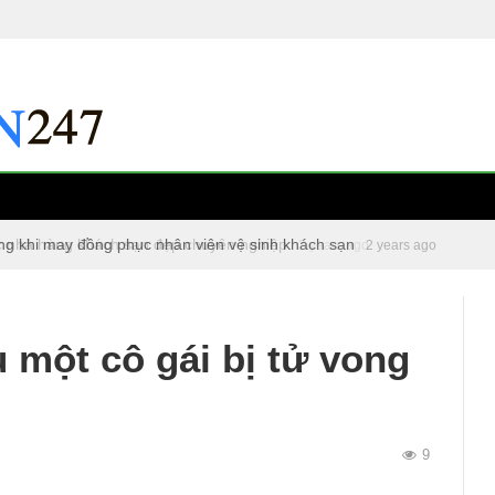
ng khi may đồng phục nhân viên vệ sinh khách sạn
c nhà hàng khách sạn đẹp chuyên nghiệp
2 years ago
2 years ago
ụ một cô gái bị tử vong
9