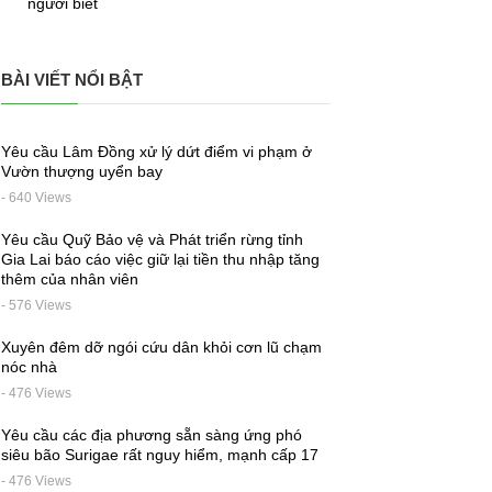
người biết
BÀI VIẾT NỔI BẬT
Yêu cầu Lâm Đồng xử lý dứt điểm vi phạm ở
Vườn thượng uyển bay
- 640 Views
Yêu cầu Quỹ Bảo vệ và Phát triển rừng tỉnh
Gia Lai báo cáo việc giữ lại tiền thu nhập tăng
thêm của nhân viên
- 576 Views
Xuyên đêm dỡ ngói cứu dân khỏi cơn lũ chạm
nóc nhà
- 476 Views
Yêu cầu các địa phương sẵn sàng ứng phó
siêu bão Surigae rất nguy hiểm, mạnh cấp 17
- 476 Views