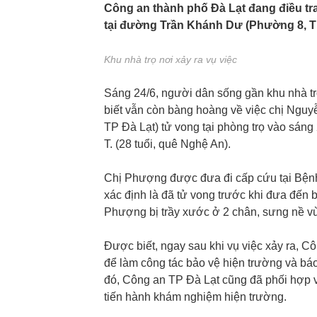
Công an thành phố Đà Lạt đang điều tra
tại đường Trần Khánh Dư (Phường 8, T
Khu nhà trọ nơi xảy ra vụ việc
Sáng 24/6, người dân sống gần khu nhà t
biết vẫn còn bàng hoàng về việc chị Nguy
TP Đà Lạt) tử vong tại phòng trọ vào sán
T. (28 tuổi, quê Nghệ An).
Chị Phượng được đưa đi cấp cứu tại Bện
xác định là đã tử vong trước khi đưa đến 
Phượng bị trầy xước ở 2 chân, sưng nề vù
Được biết, ngay sau khi vụ việc xảy ra, C
để làm công tác bảo vệ hiện trường và b
đó, Công an TP Đà Lạt cũng đã phối hợp 
tiến hành khám nghiệm hiện trường.