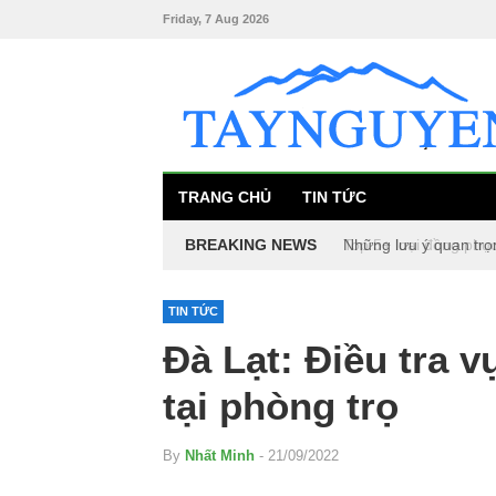
Friday, 7 Aug 2026
TRANG CHỦ
TIN TỨC
BREAKING NEWS
Những lưu ý quan trọ
Top 5+ loại đồng phụ
TIN TỨC
Đà Lạt: Điều tra v
tại phòng trọ
By
Nhất Minh
- 21/09/2022