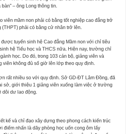
 bàn” – ông Long thông tin.
áo viên mầm non phải có bằng tốt nghiệp cao đẳng trở
ng (THPT) phải có bằng cử nhân trở lên.
được tuyển sinh hệ Cao đẳng Mầm non với chỉ tiêu
 sinh hệ Tiểu học và THCS nữa. Hiện nay, trường chỉ
ngành học. Do đó, trong 103 cán bộ, giảng viên và
 viên không đủ số giờ lên lớp theo quy định.
t hơn rất nhiều so với quy định. Sở GD-ĐT Lâm Đồng, đã
i sở, giới thiệu 1 giảng viên xuống làm việc ở trường
 dôi dư lao động.
iết kế và chỉ đạo xây dựng theo phong cách kiến trúc
ới điểm nhấn là dãy phòng học uốn cong ôm lấy