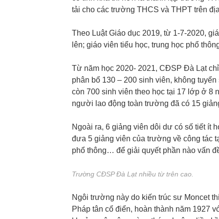
tải cho các trường THCS và THPT trên địa
Theo Luật Giáo dục 2019, từ 1-7-2020, gi
lên; giáo viên tiểu học, trung học phổ thô
Từ năm học 2020- 2021, CĐSP Đà Lạt chỉ 
phân bổ 130 – 200 sinh viên, không tuyển
còn 700 sinh viên theo học tại 17 lớp ở 8 
người lao động toàn trường đã có 15 giảng
Ngoài ra, 6 giảng viên dôi dư có số tiết í
đưa 5 giảng viên của trường về công tác tạ
phổ thông… để giải quyết phần nào vấn đề
Trường CĐSP Đà Lạt nhiều từ trên cao.
Ngôi trường này do kiến trúc sư Moncet th
Pháp tân cổ điển, hoàn thành năm 1927 v