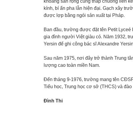
khoảng sân rộng cùng tháp chuông liền kề
kính, bí ẩn pha lẫn hiện đại. Gạch xây tr
được lợp bằng ngói sản xuất tại Pháp.
Ban đầu, trường được đặt tên Petit Lyceé 
gia đình người Việt giàu có. Năm 1932, t
Yersin để ghi công bác sĩ Alexandre Yersi
Sau năm 1975, nơi đây trở thành Trung tâ
lượng cao toàn miền Nam.
Đến tháng 9-1976, trường mang tên CĐSP 
Tiểu học, Trung học cơ sở (THCS) và đào 
Đình Thi