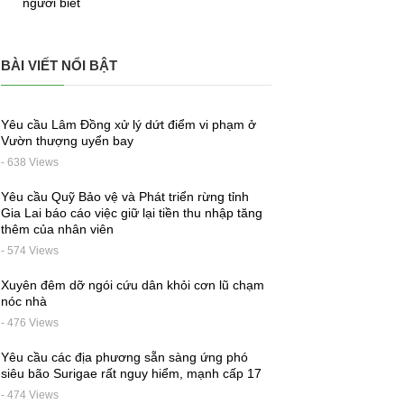
người biết
BÀI VIẾT NỔI BẬT
Yêu cầu Lâm Đồng xử lý dứt điểm vi phạm ở
Vườn thượng uyển bay
- 638 Views
Yêu cầu Quỹ Bảo vệ và Phát triển rừng tỉnh
Gia Lai báo cáo việc giữ lại tiền thu nhập tăng
thêm của nhân viên
- 574 Views
Xuyên đêm dỡ ngói cứu dân khỏi cơn lũ chạm
nóc nhà
- 476 Views
Yêu cầu các địa phương sẵn sàng ứng phó
siêu bão Surigae rất nguy hiểm, mạnh cấp 17
- 474 Views