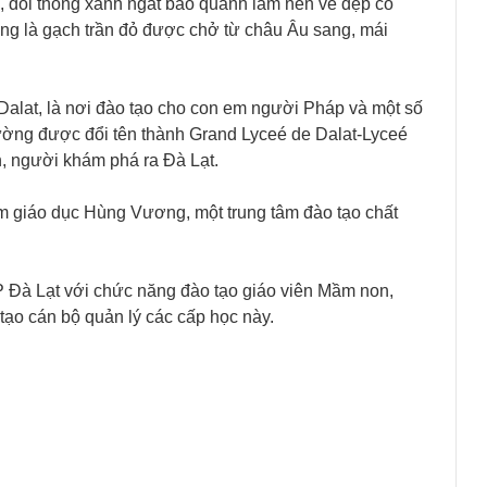
, đồi thông xanh ngắt bao quanh làm nên vẻ đẹp cổ
ường là gạch trần đỏ được chở từ châu Âu sang, mái
Dalat, là nơi đào tạo cho con em người Pháp và một số
rường được đổi tên thành Grand Lyceé de Dalat-Lyceé
n, người khám phá ra Đà Lạt.
m giáo dục Hùng Vương, một trung tâm đào tạo chất
Đà Lạt với chức năng đào tạo giáo viên Mầm non,
tạo cán bộ quản lý các cấp học này.