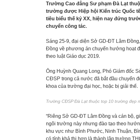
Trường Cao đẳng Sư phạm Đà Lạt thuộc 
trường được Hiệp hội Kiến trúc Quốc tế 
tiêu biểu thế kỷ XX, hiện nay đứng trư
chuyển công tác.
Sáng 25-9, đại diện Sở GD-ĐT Lâm Đồng,
Đồng về phương án chuyển hướng hoạt 
theo luật Giáo dục 2019.
Ông Huỳnh Quang Long, Phó Giám đốc Sở 
CĐSP trong cả nước đã bắt đầu chuyển đổ
khoa của trường đại học, hoặc bị giải thể.
Trường CĐSP Đà Lạt thuộc top 10 trường đẹp n
“Riêng Sở GD-ĐT Lâm Đồng và cán bộ, gi
ngôi trường này nhưng đào tạo theo hướng
khu vực như Bình Phước, Ninh Thuận, Bì
có tính khả thi hơn là thành lập trường 