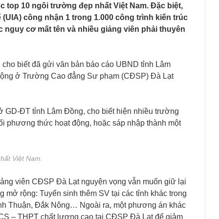
top 10 ngôi trường đẹp nhất Việt Nam. Đặc biệt,
(UIA) công nhận 1 trong 1.000 công trình kiến trúc
ớc nguy cơ mất tên và nhiều giảng viên phải thuyên
 cho biết đã gửi văn bản báo cáo UBND tỉnh Lâm
động ở Trường Cao đẳng Sư phạm (CĐSP) Đà Lạt
GD-ĐT tỉnh Lâm Đồng, cho biết hiện nhiều trường
i phương thức hoạt động, hoặc sáp nhập thành một
hất Việt Nam.
ảng viên CĐSP Đà Lạt nguyện vọng vẫn muốn giữ lại
 mở rộng: Tuyển sinh thêm SV tại các tỉnh khác trong
nh Thuận, Đắk Nông… Ngoài ra, một phương án khác
THCS – THPT chất lượng cao tại CĐSP Đà Lạt để giảm