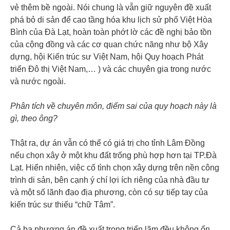
vẻ thêm bề ngoài. Nói chung là vẫn giữ nguyên đề xuất
phá bỏ di sản để cao tầng hóa khu lịch sử phố Việt Hòa
Bình của Đà Lạt, hoàn toàn phớt lờ các đề nghị bảo tồn
của cộng đồng và các cơ quan chức năng như bộ Xây
dựng, hội Kiến trúc sư Việt Nam, hội Quy hoạch Phát
triển Đô thị Việt Nam,… ) và các chuyên gia trong nước
và nước ngoài.
Phân tích về chuyên môn, điểm sai của quy hoạch này là
gì, theo ông?
Thật ra, dự án vẫn có thể có giá trị cho tỉnh Lâm Đồng
nếu chọn xây ở một khu đất trống phù hợp hơn tại TP.Đà
Lạt. Hiển nhiên, việc cố tình chọn xây dựng trên nền công
trình di sản, bên cạnh ý chí lợi ích riêng của nhà đầu tư
và một số lãnh đạo địa phương, còn có sự tiếp tay của
kiến trúc sư thiếu “chữ Tâm”.
Cả ba phương án đề xuất trong triển lãm đều không ổn,