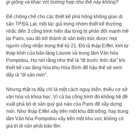
gì giống và khác với trường hợp như thế này không?
Để chống chế cho các thiết kế phá hỏng không gian di
sản TP.Đà Lạt, một tác giả trong nhóm thiết kế thường
nhắc đến 3 công trình hiện đại từng bị phản đối mạnh mẽ
tại Paris, sau đó trở thành di sản kiến trúc được mọi
người công nhận trong thế kỷ 21. Đó là tháp Eiffel, kim tự
tháp kính của bảo tàng Louvre và trung tâm Văn hóa
Pompidou. Họ nói rằng như thế là “đi trước thời đại” khi
thiết kế cao tầng hóa khu Hòa Bình để hậu thế sẽ xem
đây là “di sản mới”.
Nhưng thật ra đây chỉ là một cách ngụy biện, thiếu cơ sở
văn hóa và khoa học. Vì cả ba công trình đó không hề đề
xuất phá bỏ di sản quý giá nào của Paris để xây dựng
mới. Như tháp Eiffel xây trên một khu đất trống, hay trung
tâm Văn hóa Pompidou xây trên một khu vực không có
giá trị di sản phải bảo tồn.