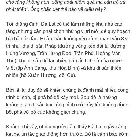
cho rằng không nên “sống hoài niệm quá mà cản trở sự
phát triển”. Ông nhận xét thế nào về điều này?
Tôi khẳng định, Đà Lạt có thể làm những khu nhà cao
tầng, nhưng cần phải chọn những vị trí mới để quy hoạch
bài bản từ đầu. Hoàn toàn không nên xâm phạm vào 3 vị
trí như khu di sản Pháp (đường vòng kéo dài từ đường
Hùng Vương, Trần Hưng Đạo, Trần Phú, Hoàng Văn
Thụ), khu di sản để lại nhiều dấu ấn lịch sử của người
Việt (ấp Ánh Sáng, khu Hòa Bình) và khu di sản thiên
nhiên (hồ Xuân Hương, đồi Cù).
Bởi lẽ, tư duy đó sẽ khiến chúng ta đánh mất nhiều công
trình di sản, bị phá bỏ để xây mới. Sau đó là những
không gian di sản khi công trình mới xây lên không đồng
bộ, phá vỡ bố cục không gian chung.
Không chỉ vậy, nhiều người cảm thấy Đà Lạt ngày càng
kẹt xe, ùn tắc giao thông hơn trước. Đó là cảnh báo sớm