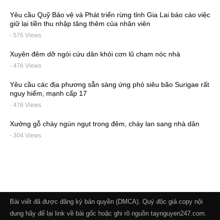
Yêu cầu Quỹ Bảo vệ và Phát triển rừng tỉnh Gia Lai báo cáo việc
giữ lại tiền thu nhập tăng thêm của nhân viên
- 576 Views
Xuyên đêm dỡ ngói cứu dân khỏi cơn lũ chạm nóc nhà
- 476 Views
Yêu cầu các địa phương sẵn sàng ứng phó siêu bão Surigae rất
nguy hiểm, mạnh cấp 17
- 476 Views
Xưởng gỗ cháy ngùn ngụt trong đêm, cháy lan sang nhà dân
- 304 Views
Bài viết đã được đăng ký bản quyền (DMCA). Quý độc giả copy nội
dung hãy để lại link về bài gốc hoặc ghi rõ nguồn taynguyen247.com.