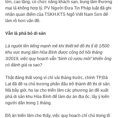
lớn, cao tầng, có chức năng khách sạn, trung tâm thương
mại là không hợp lý. PV Người Đưa Tin Pháp luật đã ghi
nhận quan điểm của TSKH.KTS Ngô Viết Nam Sơn để
làm rõ hơn vấn đề.
Vẫn là phá bỏ di sản
Là người lên tiếng mạnh mẽ khi thiết kế đô thị tỉ lệ 1/500
khu vực trung tâm Hòa Bình được công bố hồi tháng
3/2019, việc quy hoạch vẫn “bình cũ rượu mới” khiến ông
có đánh giá ra sao?
Thật đáng thất vọng vì chỉ vài tháng trước, chính TP.Đà
Lạt đã đề ra chủ trương phấn đấu trở thành đô thị di sản.
Mà bây giờ, họ lại cho triển lãm các phương án đề xuất
phá di sản khu Hòa Bình để làm dự án địa ốc, lấy ý kiến
người dân trong 1 tháng.
Đồ án triển lãm cho thấy, việc quy hoạch chỉ chú trọng tô