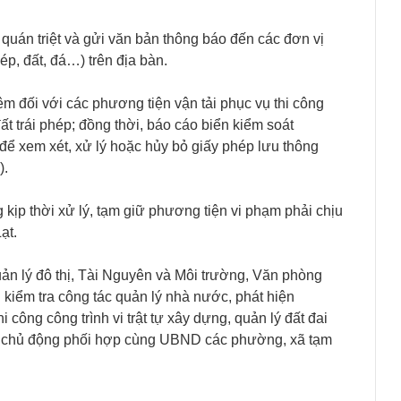
uán triệt và gửi văn bản thông báo đến các đơn vị
hép, đất, đá…) trên địa bàn.
êm đối với các phương tiện vận tải phục vụ thi công
t trái phép; đồng thời, báo cáo biển kiểm soát
ể xem xét, xử lý hoặc hủy bỏ giấy phép lưu thông
).
ịp thời xử lý, tạm giữ phương tiện vi phạm phải chịu
ạt.
 lý đô thị, Tài Nguyên và Môi trường, Văn phòng
iểm tra công tác quản lý nhà nước, phát hiện
 công công trình vi trật tự xây dựng, quản lý đất đai
ể chủ động phối hợp cùng UBND các phường, xã tạm