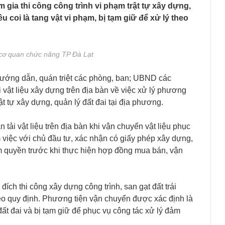
m gia thi công công trình vi phạm trật tự xây dựng,
ều coi là tang vật vi phạm, bị tạm giữ để xử lý theo
ại cơ quan chức năng TP Đà Lạt
ớng dẫn, quán triệt các phòng, ban; UBND các
 vật liệu xây dựng trên địa bàn về việc xử lý phương
rật tự xây dựng, quản lý đất đai tại địa phương.
 tải vật liệu trên địa bàn khi vận chuyển vật liệu phục
àm việc với chủ đầu tư, xác nhận có giấy phép xây dựng,
m quyền trước khi thực hiện hợp đồng mua bán, vận
ích thi công xây dựng công trình, san gạt đất trái
heo quy định. Phương tiện vận chuyển được xác định là
 đất đai và bị tạm giữ để phục vụ công tác xử lý đảm