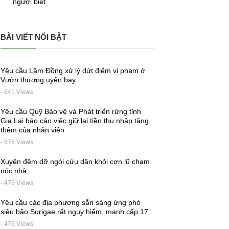
người biết
BÀI VIẾT NỔI BẬT
Yêu cầu Lâm Đồng xử lý dứt điểm vi phạm ở
Vườn thượng uyển bay
- 641 Views
Yêu cầu Quỹ Bảo vệ và Phát triển rừng tỉnh
Gia Lai báo cáo việc giữ lại tiền thu nhập tăng
thêm của nhân viên
- 576 Views
Xuyên đêm dỡ ngói cứu dân khỏi cơn lũ chạm
nóc nhà
- 476 Views
Yêu cầu các địa phương sẵn sàng ứng phó
siêu bão Surigae rất nguy hiểm, mạnh cấp 17
- 476 Views