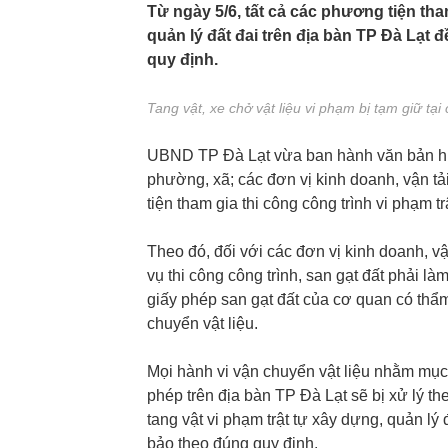
Từ ngày 5/6, tất cả các phương tiện tha
quản lý đất đai trên địa bàn TP Đà Lạt đ
quy định.
Tang vật, xe chở vật liệu vi phạm bị tạm giữ t
UBND TP Đà Lạt vừa ban hành văn bản hư
phường, xã; các đơn vị kinh doanh, vận tải
tiện tham gia thi công công trình vi phạm t
Theo đó, đối với các đơn vị kinh doanh, vận
vụ thi công công trình, san gạt đất phải l
giấy phép san gạt đất của cơ quan có thẩ
chuyển vật liệu.
Mọi hành vi vận chuyển vật liệu nhằm mục đ
phép trên địa bàn TP Đà Lạt sẽ bị xử lý t
tang vật vi phạm trật tự xây dựng, quản lý
bảo theo đúng quy định.