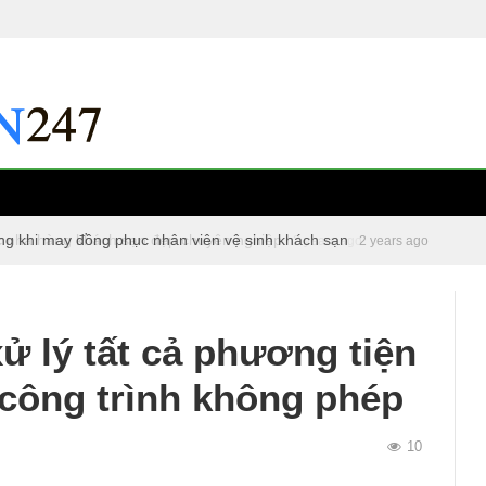
ng khi may đồng phục nhân viên vệ sinh khách sạn
c nhà hàng khách sạn đẹp chuyên nghiệp
2 years ago
2 years ago
ử lý tất cả phương tiện
 công trình không phép
10