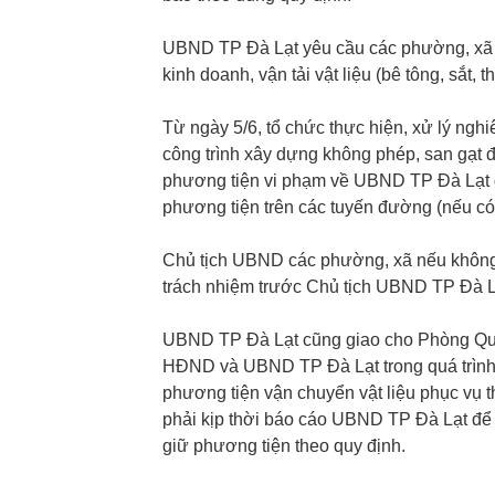
UBND TP Đà Lạt yêu cầu các phường, xã q
kinh doanh, vận tải vật liệu (bê tông, sắt, t
Từ ngày 5/6, tổ chức thực hiện, xử lý nghi
công trình xây dựng không phép, san gạt đấ
phương tiện vi phạm về UBND TP Đà Lạt đ
phương tiện trên các tuyến đường (nếu có
Chủ tịch UBND các phường, xã nếu không k
trách nhiệm trước Chủ tịch UBND TP Đà L
UBND TP Đà Lạt cũng giao cho Phòng Quản
HĐND và UBND TP Đà Lạt trong quá trình k
phương tiện vận chuyển vật liệu phục vụ thi
phải kịp thời báo cáo UBND TP Đà Lạt đ
giữ phương tiện theo quy định.