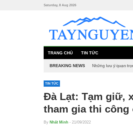
Saturday, 8 Aug 2026
TRANG CHỦ
TIN TỨC
BREAKING NEWS
Những lưu ý quan trọ
Top 5+ loại đồng phụ
TIN TỨC
Đà Lạt: Tạm giữ, x
tham gia thi công
By
Nhất Minh
- 21/09/2022