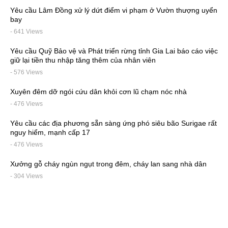
Yêu cầu Lâm Đồng xử lý dứt điểm vi phạm ở Vườn thượng uyển
bay
- 641 Views
Yêu cầu Quỹ Bảo vệ và Phát triển rừng tỉnh Gia Lai báo cáo việc
giữ lại tiền thu nhập tăng thêm của nhân viên
- 576 Views
Xuyên đêm dỡ ngói cứu dân khỏi cơn lũ chạm nóc nhà
- 476 Views
Yêu cầu các địa phương sẵn sàng ứng phó siêu bão Surigae rất
nguy hiểm, mạnh cấp 17
- 476 Views
Xưởng gỗ cháy ngùn ngụt trong đêm, cháy lan sang nhà dân
- 304 Views