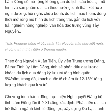
Lâm Đồng sẽ mở rộng không gian du lịch; cấu trúc lại mô
hình và sản phẩm du lịch theo hướng sinh thái, kết hợp
nghỉ dưỡng, hội nghị, chữa bệnh, du lịch mạo hiểm, đồng
thời mở rộng mô hình du lịch trang trại, gắn du lịch với
trải nghiệm nông nghiệp, văn hóa đặc trưng vùng Tây
Nguyên..
Thác Pongour hùng vĩ bậc nhất Tây Nguyên hầu như kiệt nước
vì công trình thủy điện ở thượng nguồn.
Theo ông Nguyễn Xuân Tiến, Ủy viên Trung ương Đảng,
Bí thư Tỉnh ủy Lâm Đồng, tỉnh sẽ phấn đấu đạt lượng
khách du lịch qua đăng ký lưu trú tăng bình quân
9%/năm, trong đó, khách quốc tế chiếm từ 12-13% tổng
lượng khách qua lưu trú.
Chương trình hành động thực hiện Nghị quyết Đảng bộ
tỉnh Lâm Đồng lần thứ XI cũng xác định: Phát triển du lịch
trở thành ngành kinh tế động lực, xây dựng Đà Lạt thành