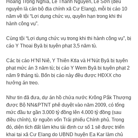
Hoàng Trọng Nghĩa, Lê Thành Nguyên, Lê Sơn (đều
nguyên là cán bộ địa chính xã Cư Elang), mỗi bị cáo 10
năm về tội “Lợi dụng chức vụ, quyền hạn trong khi thi
hành công vụ”.
Cùng tội “Lợi dụng chức vụ trong khi thi hành công vụ”, bị
cáo Y Thoai Byă bị tuyên phạt 3,5 năm tù.
Các bị cáo H’Nĩ Niê, Y Thiên Ktla và H’Nút Byă bị tuyên
phạt mức án 3 năm tù; bị cáo Y Wem Byă bị tuyên phạt 2
năm 9 tháng tù. Bốn bị cáo này đều được HĐXX cho
hưởng án treo.
Như tin đã đưa, dự án hồ chứa nước Krông Pắk Thượng
được Bộ NN&PTNT phê duyệt vào năm 2009, có tổng
mức đầu tư gần 3.000 tỷ đồng lên 4.000 tỷ đồng (sau
điều chỉnh), từ nguồn vốn Trái phiếu Chính phủ. Trong
đó, diện tích đất làm khu tái định cư số 1 sẽ được triển
khai tại xã Cư Elang do UBND huyện Ea Kar làm chủ