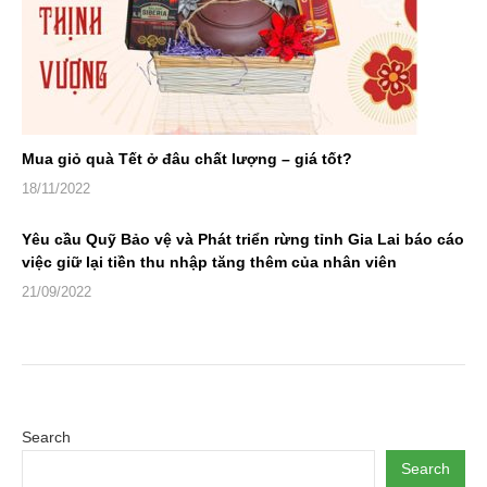
Mua giỏ quà Tết ở đâu chất lượng – giá tốt?
18/11/2022
Yêu cầu Quỹ Bảo vệ và Phát triển rừng tỉnh Gia Lai báo cáo
việc giữ lại tiền thu nhập tăng thêm của nhân viên
21/09/2022
Search
Search