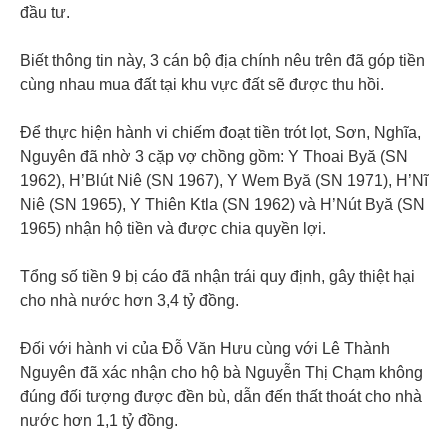
đầu tư.
Biết thông tin này, 3 cán bộ địa chính nêu trên đã góp tiền
cùng nhau mua đất tại khu vực đất sẽ được thu hồi.
Để thực hiện hành vi chiếm đoạt tiền trót lọt, Sơn, Nghĩa,
Nguyên đã nhờ 3 cặp vợ chồng gồm: Y Thoai Byă (SN
1962), H’Blút Niê (SN 1967), Y Wem Byă (SN 1971), H’Nĩ
Niê (SN 1965), Y Thiên Ktla (SN 1962) và H’Nút Byă (SN
1965) nhận hộ tiền và được chia quyền lợi.
Tổng số tiền 9 bị cáo đã nhận trái quy định, gây thiệt hại
cho nhà nước hơn 3,4 tỷ đồng.
Đối với hành vi của Đỗ Văn Hưu cùng với Lê Thành
Nguyên đã xác nhận cho hộ bà Nguyễn Thị Chạm không
đúng đối tượng được đền bù, dẫn đến thất thoát cho nhà
nước hơn 1,1 tỷ đồng.