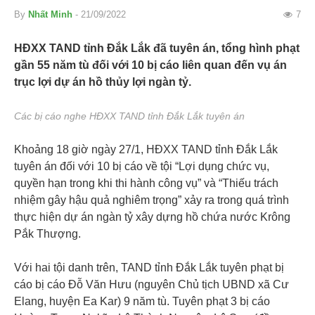
By
Nhất Minh
- 21/09/2022
7
HĐXX TAND tỉnh Đắk Lắk đã tuyên án, tổng hình phạt
gần 55 năm tù đối với 10 bị cáo liên quan đến vụ án
trục lợi dự án hồ thủy lợi ngàn tỷ.
Các bị cáo nghe HĐXX TAND tỉnh Đắk Lắk tuyên án
Khoảng 18 giờ ngày 27/1, HĐXX TAND tỉnh Đắk Lắk
tuyên án đối với 10 bị cáo về tội “Lợi dụng chức vụ,
quyền hạn trong khi thi hành công vụ” và “Thiếu trách
nhiệm gây hậu quả nghiêm trọng” xảy ra trong quá trình
thực hiện dự án ngàn tỷ xây dựng hồ chứa nước Krông
Pắk Thượng.
Với hai tội danh trên, TAND tỉnh Đắk Lắk tuyên phạt bị
cáo bị cáo Đỗ Văn Hưu (nguyên Chủ tịch UBND xã Cư
Elang, huyện Ea Kar) 9 năm tù. Tuyên phạt 3 bị cáo