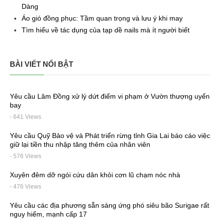
Dàng
Áo gió đồng phục: Tầm quan trọng và lưu ý khi may
Tìm hiểu về tác dụng của tạp dề nails mà ít người biết
BÀI VIẾT NỔI BẬT
Yêu cầu Lâm Đồng xử lý dứt điểm vi phạm ở Vườn thượng uyển
bay
- 641 Views
Yêu cầu Quỹ Bảo vệ và Phát triển rừng tỉnh Gia Lai báo cáo việc
giữ lại tiền thu nhập tăng thêm của nhân viên
- 576 Views
Xuyên đêm dỡ ngói cứu dân khỏi cơn lũ chạm nóc nhà
- 476 Views
Yêu cầu các địa phương sẵn sàng ứng phó siêu bão Surigae rất
nguy hiểm, mạnh cấp 17