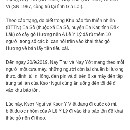
Vi (SN 1987, cùng trú tại tỉnh Gia Lai).
Theo cáo trạng, do biết trong Khu bảo tồn thiên nhiên
(BTTN) Ea Sô (thuộc xã Ea Sô, huyện Ea Kar, tỉnh Đắk
Lắk) có cây gỗ Hương nên A Lê Y Lý đã rủ thêm 10
người trong số các bị can nói trên vào khai thác gỗ
Hương về bán lấy tiền tiêu xài.
Đến ngày 20/9/2019, Nay Thư và Nay Yớt mang theo mỗi
người một cưa máy, những người còn lại chuẩn bị lương
thực, đinh, túi ni lông, đèn pin và đi trên 6 xe máy đến tập
trung tại lán của Ksơr Ngui cùng ăn uống đến tối để đi
vào khu bảo tồn.
Lúc này, Ksơr Ngui và Ksơr Y Việt đang đi cuốc cỏ mì,
biết được nhóm của A Lê Y Lý đi vào khu bảo tồn để khai
thác gỗ nên đi theo.