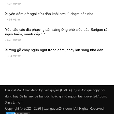
- 576 Views
Xuyên đêm dỡ ngói cứu dân khỏi cơn lũ chạm nóc nhà
- 476 Views
Yêu cầu các địa phương sẵn sàng ứng phó siêu bão Surigae rất
nguy hiểm, mạnh cấp 17
- 476 Views
Xưởng gỗ cháy ngùn ngụt trong đêm, cháy lan sang nhà dân
- 304 Views
Bài viết đã được đăng ký bản quyền (DMCA). Quý độc giả copy nội
dung hãy để lại link về bài gốc hoặc ghi rõ nguồn taynguyen247.com.
Xin cảm ơn!
Copyright © 2022 - 2026 | taynguyen247.com | All Rights Reserved.