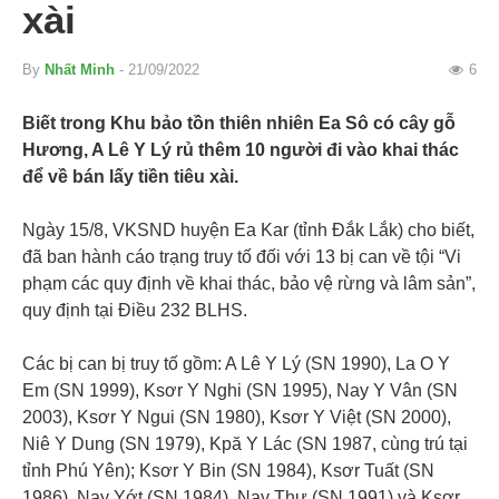
xài
By
Nhất Minh
- 21/09/2022
6
Biết trong Khu bảo tồn thiên nhiên Ea Sô có cây gỗ
Hương, A Lê Y Lý rủ thêm 10 người đi vào khai thác
để về bán lấy tiền tiêu xài.
Ngày 15/8, VKSND huyện Ea Kar (tỉnh Đắk Lắk) cho biết,
đã ban hành cáo trạng truy tố đối với 13 bị can về tội “Vi
phạm các quy định về khai thác, bảo vệ rừng và lâm sản”,
quy định tại Điều 232 BLHS.
Các bị can bị truy tố gồm: A Lê Y Lý (SN 1990), La O Y
Em (SN 1999), Ksơr Y Nghi (SN 1995), Nay Y Vân (SN
2003), Ksơr Y Ngui (SN 1980), Ksơr Y Việt (SN 2000),
Niê Y Dung (SN 1979), Kpă Y Lác (SN 1987, cùng trú tại
tỉnh Phú Yên); Ksơr Y Bin (SN 1984), Ksơr Tuất (SN
1986), Nay Yớt (SN 1984), Nay Thư (SN 1991) và Ksơr