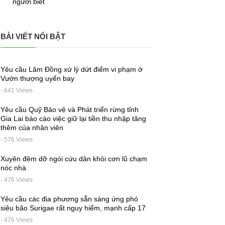
người biết
BÀI VIẾT NỔI BẬT
Yêu cầu Lâm Đồng xử lý dứt điểm vi phạm ở
Vườn thượng uyển bay
- 641 Views
Yêu cầu Quỹ Bảo vệ và Phát triển rừng tỉnh
Gia Lai báo cáo việc giữ lại tiền thu nhập tăng
thêm của nhân viên
- 576 Views
Xuyên đêm dỡ ngói cứu dân khỏi cơn lũ chạm
nóc nhà
- 476 Views
Yêu cầu các địa phương sẵn sàng ứng phó
siêu bão Surigae rất nguy hiểm, mạnh cấp 17
- 476 Views