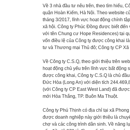
Về 3 nhà đầu tư nêu trên, theo tìm hiểu, 
quận Hoàn Kiếm, Hà Nội. Theo website củ
tháng 3/2017, lĩnh vực hoạt động chính tậ
xã hội. Công ty Phúc Đồng được biết đến
với tên Chung cư Hope Residences) tại qu
vốn điều lệ của Công ty được công khai l
tư và Thương mại Thủ đô; Công ty CP Xã h
Về Công ty C.S.Q, theo giới thiệu trên we
hoạt động chủ yếu trên lĩnh vực bất động sả
được công khai, Công ty C.S.Q là chủ đầu 
Đức Hòa (Long An) với diện tích 244.469,8
(với Công ty CP East West Land) đã được 
mới Hòa Thắng, TP. Buôn Ma Thuột.
Công ty Phú Thịnh có địa chỉ tại xã Phon
được doanh nghiệp này giới thiệu là chuy
chợ và các công trình dân sinh. Về năng lự