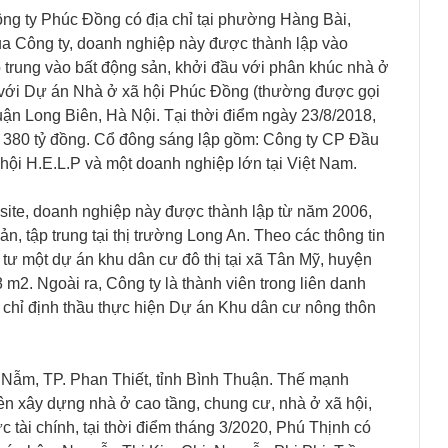
Công ty Phúc Đồng có địa chỉ tại phường Hàng Bài,
a Công ty, doanh nghiệp này được thành lập vào
p trung vào bất động sản, khởi đầu với phân khúc nhà ở
 với Dự án Nhà ở xã hội Phúc Đồng (thường được gọi
ận Long Biên, Hà Nội. Tại thời điểm ngày 23/8/2018,
à 380 tỷ đồng. Cổ đông sáng lập gồm: Công ty CP Đầu
ội H.E.L.P và một doanh nghiệp lớn tại Việt Nam.
bsite, doanh nghiệp này được thành lập từ năm 2006,
n, tập trung tại thị trường Long An. Theo các thông tin
tư một dự án khu dân cư đô thị tại xã Tân Mỹ, huyện
 m2. Ngoài ra, Công ty là thành viên trong liên danh
chỉ định thầu thực hiện Dự án Khu dân cư nông thôn
g Nẫm, TP. Phan Thiết, tỉnh Bình Thuận. Thế mạnh
ên xây dựng nhà ở cao tầng, chung cư, nhà ở xã hội,
c tài chính, tại thời điểm tháng 3/2020, Phú Thịnh có