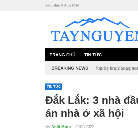
Saturday, 8 Aug 2026
TRANG CHỦ
TIN TỨC
BREAKING NEWS
Top 5+ loại đồng phụ
TIN TỨC
Đắk Lắk: 3 nhà đầ
án nhà ở xã hội
By
Nhất Minh
- 21/09/2022