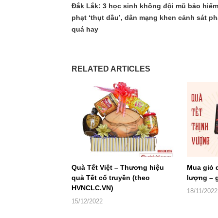
Đắk Lắk: 3 học sinh không đội mũ bảo hiểm
phạt ‘thụt dầu’, dân mạng khen cảnh sát ph
quá hay
RELATED ARTICLES
Quà Tết Việt – Thương hiệu
Mua giỏ 
quà Tết cổ truyền (theo
lượng – g
HVNCLC.VN)
18/11/2022
15/12/2022