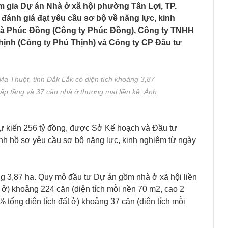
m gia Dự án Nhà ở xã hội phường Tân Lợi, TP.
đánh giá đạt yêu cầu sơ bộ về năng lực, kinh
nhà Phúc Đồng (Công ty Phúc Đồng), Công ty TNHH
ịnh (Công ty Phú Thịnh) và Công ty CP Đầu tư
a Thuột, tỉnh Đắk Lắk có diện tích khoảng 3,87
ấp tầng và 37 căn nhà ở thương mại liền kề. Ảnh:
 dự kiến 256 tỷ đồng, được Sở Kế hoạch và Đầu tư
nh hồ sơ yêu cầu sơ bộ năng lực, kinh nghiệm từ ngày
g 3,87 ha. Quy mô đầu tư Dự án gồm nhà ở xã hội liền
t ở) khoảng 224 căn (diện tích mỗi nền 70 m2, cao 2
 tổng diện tích đất ở) khoảng 37 căn (diện tích mỗi