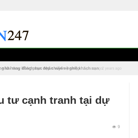
c nhà hàng khách sạn đẹp chuyên nghiệp
2 years ago
u tư cạnh tranh tại dự
9