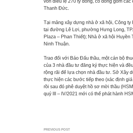
vốn điều lệ 270 tỷ đồng, cổ đông gồm các
Thanh Đức.
Tại mảng xây dựng nhà ở xã hội, Công ty 
tại đường Lê Lợi, phường Hưng Long, TP.
Plaza – Phan Thiết); Nhà ở xã hội Huyền 
Ninh Thuận.
Trao đổi với Báo Đấu thầu, một cán bộ th
của 3 nhà đầu tư đăng ký thực hiện và đề
rộng rãi để lựa chọn nhà đầu tư. Sở Xây 
thực hiện các bước tiếp theo (xác định gi
rồi sau đó phê duyệt hồ sơ mời thầu (HSM
quý III – IV/2021 mới có thể phát hành HS
PREVIOUS POST