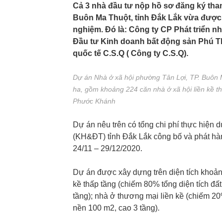
Cả 3 nhà đầu tư nộp hồ sơ đăng ký tha
Buôn Ma Thuột, tỉnh Đắk Lắk vừa được 
nghiệm. Đó là: Công ty CP Phát triển 
Đầu tư Kinh doanh bất động sản Phú Th
quốc tế C.S.Q ( Công ty C.S.Q).
Dự án Nhà ở xã hội phường Tân Lợi, TP. Buôn M
ha, gồm khoảng 224 căn nhà ở xã hội liền kề th
Phước Khánh
Dự án nêu trên có tổng chi phí thực hiện
(KH&ĐT) tỉnh Đắk Lắk công bố và phát hà
24/11 – 29/12/2020.
Dự án được xây dựng trên diện tích khoản
kề thấp tầng (chiếm 80% tổng diện tích đấ
tầng); nhà ở thương mại liền kề (chiếm 20%
nền 100 m2, cao 3 tầng).