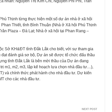
 cá nhân: Nguyễn Thị Kim Chi, Nguyễn Phi Phi, Trần
Phú Thịnh từng thực hiện một số dự án nhà ở xã hội
 Phan Thiết, tỉnh Bình Thuận (Nhà ở Xã hội Phú Thịnh
Trân Plaza – Đà Lạt; Nhà ở xã hội tại Phan Rang –
uộc Sở KH&ĐT tỉnh Đắk Lắk cho biết, với sự tham gia
u đạt đánh giá sơ bộ, Dự án sẽ được tổ chức đấu thầu
dựng tỉnh Đắk Lắk là bên mời thầu của Dự án đang
á trị m1, m2, m3, lập kế hoạch lựa chọn nhà đầu tư…),
T) và chính thức phát hành cho nhà đầu tư. Dự kiến
MT cho các nhà đầu tư.
NEXT POST